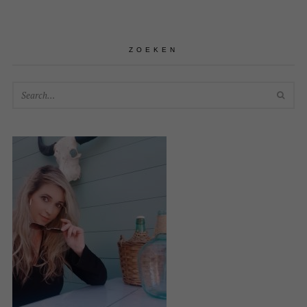
ZOEKEN
SEA