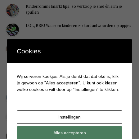
Kinderrommelmarkt tips: zo verkoop je snel én slim je
spullen
LOL, BRB! Waarom kinderen zo kort antwoorden op appjes
Redenen waarom je puber een onvoldoende heeft gehaald
Cookies
DIY
Wij serveren koekjes. Als je denkt dat dat oké is, klik
je gewoon op "Alles accepteren". U kunt ook kiezen
welke cookies u wilt door op "Instellingen" te klikken.
Simpele DIY: Maak een geurroos van watten
Kerstengel maken van een houten wasknijper
Instellingen
Sneeuwpopkrans maken om bij de voordeur te hangen
Alles accepteren