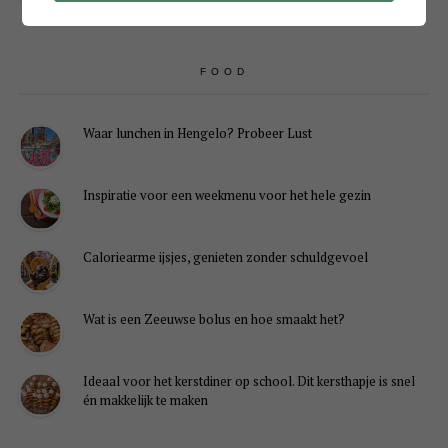
FOOD
Waar lunchen in Hengelo? Probeer Lust
Inspiratie voor een weekmenu voor het hele gezin
Caloriearme ijsjes, genieten zonder schuldgevoel
Wat is een Zeeuwse bolus en hoe smaakt het?
Ideaal voor het kerstdiner op school. Dit kersthapje is snel
én makkelijk te maken