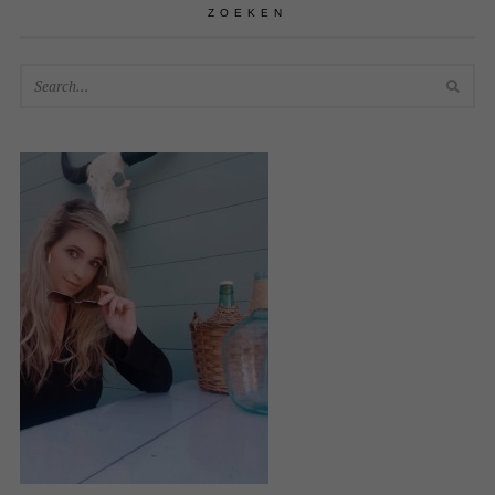
ZOEKEN
SEA