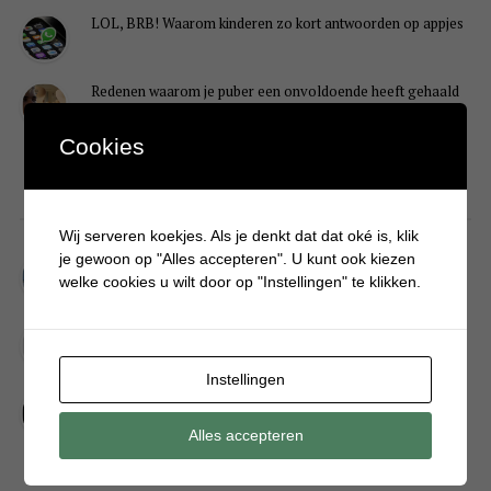
LOL, BRB! Waarom kinderen zo kort antwoorden op appjes
Redenen waarom je puber een onvoldoende heeft gehaald
Cookies
DIY
Wij serveren koekjes. Als je denkt dat dat oké is, klik
je gewoon op "Alles accepteren". U kunt ook kiezen
Simpele DIY: Maak een geurroos van watten
welke cookies u wilt door op "Instellingen" te klikken.
Kerstengel maken van een houten wasknijper
Instellingen
Sneeuwpopkrans maken om bij de voordeur te hangen
Alles accepteren