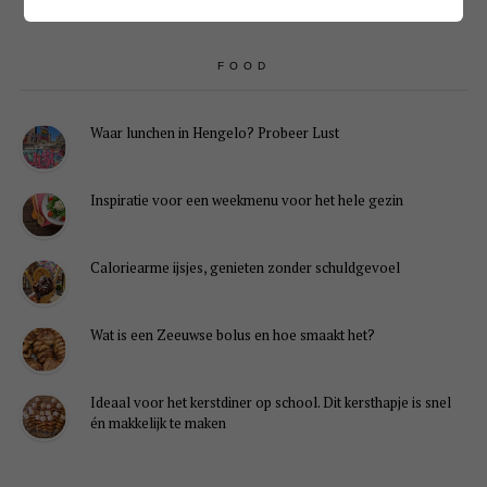
FOOD
Waar lunchen in Hengelo? Probeer Lust
Inspiratie voor een weekmenu voor het hele gezin
Caloriearme ijsjes, genieten zonder schuldgevoel
Wat is een Zeeuwse bolus en hoe smaakt het?
Ideaal voor het kerstdiner op school. Dit kersthapje is snel
én makkelijk te maken