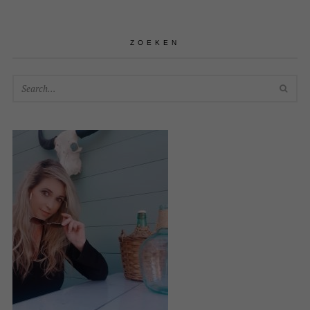
ZOEKEN
SEA