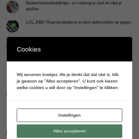
Kinderrommelmarkt tips: zo verkoop je snel én slim je
spullen
LOL, BRB! Waarom kinderen zo kort antwoorden op appjes
Redenen waarom je puber een onvoldoende heeft gehaald
Cookies
DIY
Wij serveren koekjes. Als je denkt dat dat oké is, klik
je gewoon op "Alles accepteren". U kunt ook kiezen
welke cookies u wilt door op "Instellingen" te klikken.
Simpele DIY: Maak een geurroos van watten
Kerstengel maken van een houten wasknijper
Instellingen
Sneeuwpopkrans maken om bij de voordeur te hangen
Alles accepteren