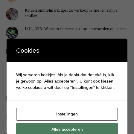
Kinderrommelmarkt tips: zo verkoop je snel én slim je
spullen
LOL, BRB! Waarom kinderen zo kort antwoorden op appjes
Redenen waarom je puber een onvoldoende heeft gehaald
Cookies
Wij serveren koekjes. Als je denkt dat dat oké is, klik
DIY
je gewoon op "Alles accepteren". U kunt ook kiezen
welke cookies u wilt door op "Instellingen" te klikken.
Simpele DIY: Maak een geurroos van watten
Kerstengel maken van een houten wasknijper
Instellingen
Alles accepteren
Sneeuwpopkrans maken om bij de voordeur te hangen