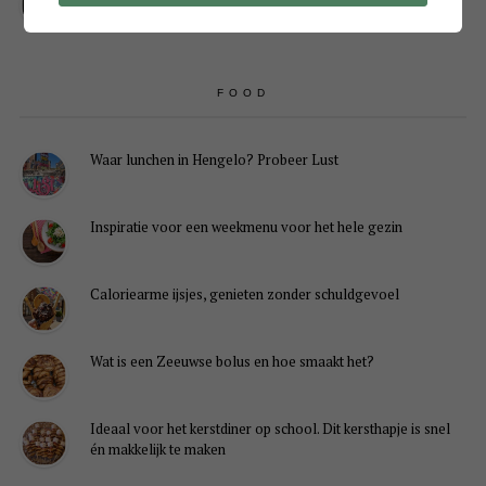
FOOD
Waar lunchen in Hengelo? Probeer Lust
Inspiratie voor een weekmenu voor het hele gezin
Caloriearme ijsjes, genieten zonder schuldgevoel
Wat is een Zeeuwse bolus en hoe smaakt het?
Ideaal voor het kerstdiner op school. Dit kersthapje is snel
én makkelijk te maken