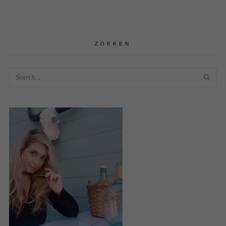
ZOEKEN
SEA