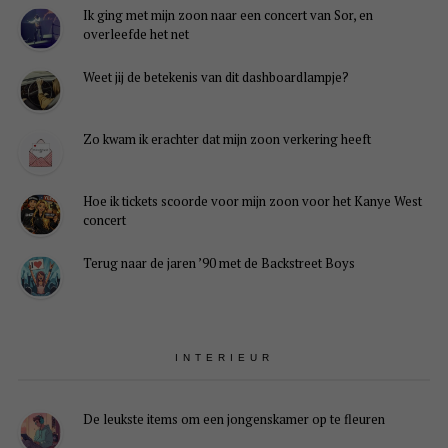
Ik ging met mijn zoon naar een concert van Sor, en
overleefde het net
Weet jij de betekenis van dit dashboardlampje?
Je
instellingen
Zo kwam ik erachter dat mijn zoon verkering heeft
kunnen
ervoor
zorgen
Hoe ik tickets scoorde voor mijn zoon voor het Kanye West
dat
concert
je
deze
Terug naar de jaren ’90 met de Backstreet Boys
inhoud
niet
kunt
zien.
Hoogstwaarschijnlijk
heb
INTERIEUR
je
Experience
uitgeschakeld.
De leukste items om een jongenskamer op te fleuren