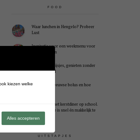
FOOD
Waar lunchen in Hengelo? Probeer
Lust
Inspiratie voor een weekmenu voor
het hele gezin
Caloriearme ijsjes, genieten zonder
schuldgevoel
 ook kiezen welke
Wat is een Zeeuwse bolus en hoe
smaakt het?
Ideaal voor het kerstdiner op school.
Dit kersthapje is snel én makkelijk te
maken
Alles accepteren
UITSTAPJES