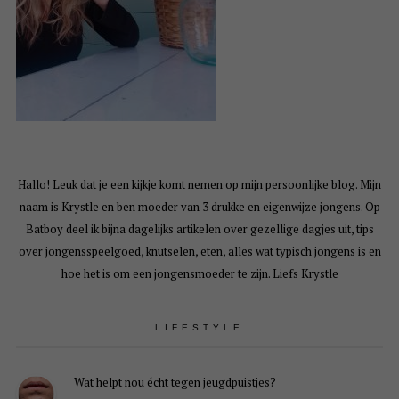
Hallo! Leuk dat je een kijkje komt nemen op mijn persoonlijke blog. Mijn
naam is Krystle en ben moeder van 3 drukke en eigenwijze jongens. Op
Batboy deel ik bijna dagelijks artikelen over gezellige dagjes uit, tips
over jongensspeelgoed, knutselen, eten, alles wat typisch jongens is en
hoe het is om een jongensmoeder te zijn. Liefs Krystle
LIFESTYLE
Wat helpt nou écht tegen jeugdpuistjes?