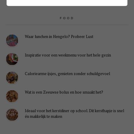
FOOD
Waar lunchen in Hengelo? Probeer Lust
Inspiratie voor een weekmenu voor het hele gezin
Caloriearme ijsjes, genieten zonder schuldgevoel
Wat is een Zeeuwse bolus en hoe smaakt het?
Ideaal voor het kerstdiner op school. Dit kersthapje is snel
én makkelijk te maken