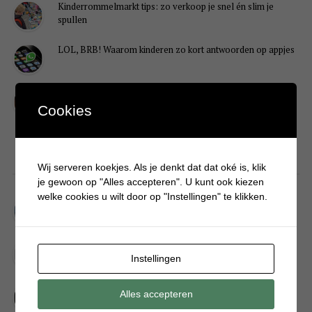
Kinderrommelmarkt tips: zo verkoop je snel én slim je
spullen
LOL, BRB! Waarom kinderen zo kort antwoorden op appjes
Redenen waarom je puber een onvoldoende heeft gehaald
Cookies
DIY
Wij serveren koekjes. Als je denkt dat dat oké is, klik
je gewoon op "Alles accepteren". U kunt ook kiezen
welke cookies u wilt door op "Instellingen" te klikken.
Simpele DIY: Maak een geurroos van watten
Kerstengel maken van een houten wasknijper
Instellingen
Sneeuwpopkrans maken om bij de voordeur te hangen
Alles accepteren