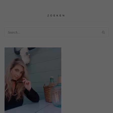
ZOEKEN
SEA