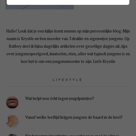
Hallo! Leuk dat je een kijkje komt nemen op mijn persoonlijke blog. Mijn
naam is Krystle en ben moeder van 3 drukke en eigenwijze jongens. Op
Batboy deel ik bijna dagelijks artikelen over gezellige dagjes uit, tips
over jongensspeelgoed, knutselen, eten, alles wat typisch jongens is en
hoe het is om een jongensmoeder te zijn. Liefs Krystle
LIFESTYLE
Wat helpt nou écht tegen jeugdpuistjes?
Vanaf welke leeftijd krijgen jongens de baard in de keel?