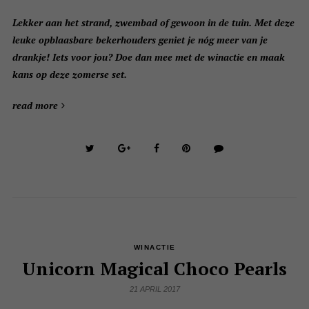
Lekker aan het strand, zwembad of gewoon in de tuin. Met deze
leuke opblaasbare bekerhouders geniet je nóg meer van je
drankje! Iets voor jou? Doe dan mee met de winactie en maak
kans op deze zomerse set.
read more
WINACTIE
Unicorn Magical Choco Pearls
21 APRIL 2017