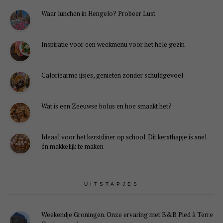
Waar lunchen in Hengelo? Probeer Lust
Inspiratie voor een weekmenu voor het hele gezin
Caloriearme ijsjes, genieten zonder schuldgevoel
Wat is een Zeeuwse bolus en hoe smaakt het?
Ideaal voor het kerstdiner op school. Dit kersthapje is snel
én makkelijk te maken
UITSTAPJES
Weekendje Groningen. Onze ervaring met B&B Pied à Terre