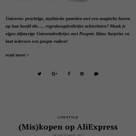
Unicorns: prachtige, mythische paarden met een magische hoorn
op hun hoofd die….. regenboogdrolletjes achterlaten?
Maak je
eigen slijmerige Unicorndrolletjes met Poopsie Slime Surprise en
laat iedereen een poepie ruiken!
read more
LIFESTYLE
(Mis)kopen op AliExpress
18 DECEMBER 2017