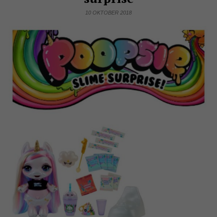
10 OKTOBER 2018