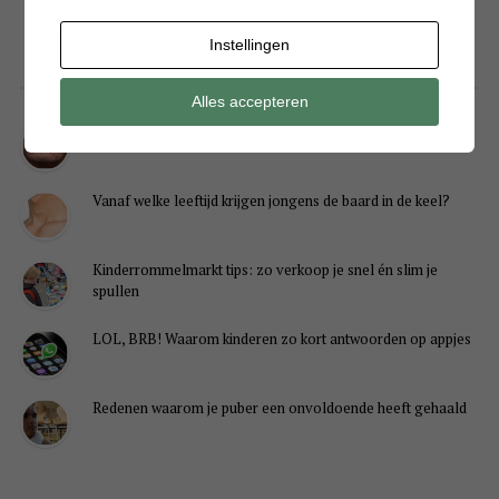
Instellingen
LIFESTYLE
Alles accepteren
Wat helpt nou écht tegen jeugdpuistjes?
Vanaf welke leeftijd krijgen jongens de baard in de keel?
Kinderrommelmarkt tips: zo verkoop je snel én slim je
spullen
LOL, BRB! Waarom kinderen zo kort antwoorden op appjes
Redenen waarom je puber een onvoldoende heeft gehaald