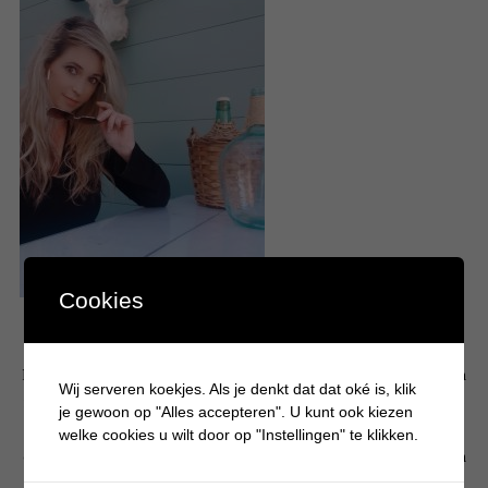
Cookies
Hallo! Leuk dat je een kijkje komt nemen op mijn persoonlijke blog. Mijn
Wij serveren koekjes. Als je denkt dat dat oké is, klik
naam is Krystle en ben moeder van 3 drukke en eigenwijze jongens. Op
je gewoon op "Alles accepteren". U kunt ook kiezen
Batboy deel ik bijna dagelijks artikelen over gezellige dagjes uit, tips
welke cookies u wilt door op "Instellingen" te klikken.
over jongensspeelgoed, knutselen, eten, alles wat typisch jongens is en
hoe het is om een jongensmoeder te zijn. Liefs Krystle