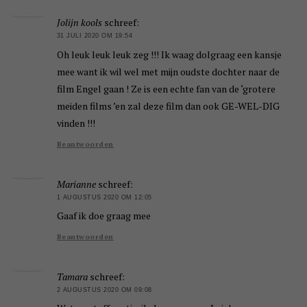
Jolijn kools
schreef:
31 JULI 2020 OM 19:54
Oh leuk leuk leuk zeg !!! Ik waag dolgraag een kansje
mee want ik wil wel met mijn oudste dochter naar de
film Engel gaan ! Ze is een echte fan van de ‘grotere
meiden films ’en zal deze film dan ook GE-WEL-DIG
vinden !!!
Beantwoorden
Marianne
schreef:
1 AUGUSTUS 2020 OM 12:05
Gaaf ik doe graag mee
Beantwoorden
Tamara
schreef:
2 AUGUSTUS 2020 OM 09:08