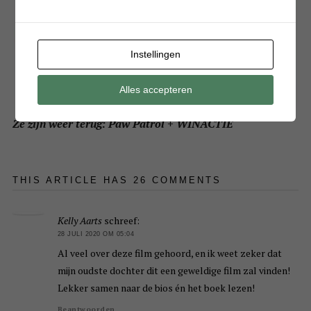
Instellingen
Alles accepteren
Ze zijn weer terug: Paw Patrol + WINACTIE
THIS ARTICLE HAS 26 COMMENTS
Kelly Aarts
schreef:
28 JULI 2020 OM 05:04
Al veel over deze film gehoord, en ik weet zeker dat
mijn oudste dochter dit een geweldige film zal vinden!
Lekker samen naar de bios én het boek lezen!
Beantwoorden