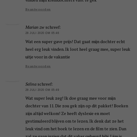
Beantwoorden
Marian zw
schreef:
28 JULI 2020 OM 05:46
Wat een super gave prijs! Dat gaat mijn dochter echt
heel erg leuk vinden. Ik loot heel graag mee, super leuk
uitje voor in de vakantie
Beantwoorden
Selina
schreef:
28 JULI 2020 OM 05:49
Wat super leuk zeg! Ik doe graag mee voor mijn
dochter van 11. Die zou gek zijn op dit pakket! Boeken
zijn altijd welkom! Ze heeft dyslexie en moet
gestimuleerd blijven om te lezen. Ik denk dat ze het
leuk vind om het boek te lezen en de film te zien. Dan
zal ze gaan inzien dat dit vaker gebeurd hihi. Lijm is