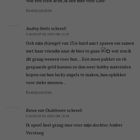
Wat een toffe actie, ik doe mee voor Lois!
Beantwoorden
Audrey Smits
schreef:
3 AUGUSTUS 2020 OM 12:07
Ooh mijn (b)engel van 13 is hard aan t sparen om samen
met haar vriendin naar de bios te gaan
wat zou ik
dit graag wensen voor hun… Een mooi pakket en vh
gespaarde geld kunnen ze dan weer hobby materialen
kopen om hun lucky angels te maken, hun opkikker
voor zieke mensen…
Beantwoorden
Renee van Oudshoorn
schreef:
3 AUGUSTUS 2020 OM 18:54
Ik speel heel graag mee voor mijn dochter Amber
Versteeg