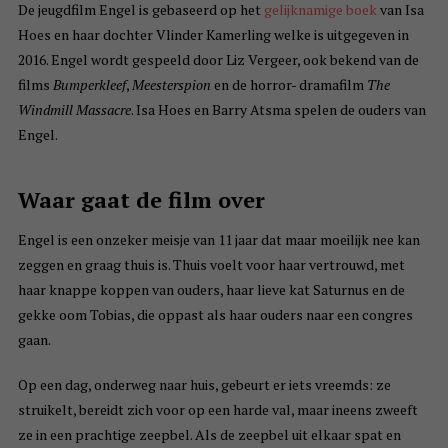
De jeugdfilm Engel is gebaseerd op het
gelijknamige boek
van Isa
Hoes en haar dochter Vlinder Kamerling welke is uitgegeven in
2016. Engel wordt gespeeld door Liz Vergeer, ook bekend van de
films
Bumperkleef
,
Meesterspion
en de horror- dramafilm
The
Windmill Massacre
. Isa Hoes en Barry Atsma spelen de ouders van
Engel.
Waar gaat de film over
Engel is een onzeker meisje van 11 jaar dat maar moeilijk nee kan
zeggen en graag thuis is. Thuis voelt voor haar vertrouwd, met
haar knappe koppen van ouders, haar lieve kat Saturnus en de
gekke oom Tobias, die oppast als haar ouders naar een congres
gaan.
Op een dag, onderweg naar huis, gebeurt er iets vreemds: ze
struikelt, bereidt zich voor op een harde val, maar ineens zweeft
ze in een prachtige zeepbel. Als de zeepbel uit elkaar spat en