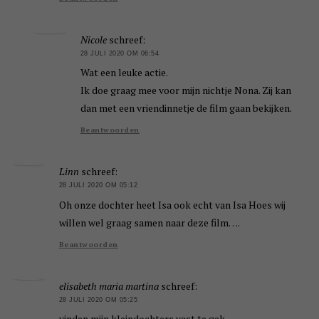
Nicole
schreef:
28 JULI 2020 OM 06:54
Wat een leuke actie.
Ik doe graag mee voor mijn nichtje Nona. Zij kan
dan met een vriendinnetje de film gaan bekijken.
Beantwoorden
Linn
schreef:
28 JULI 2020 OM 05:12
Oh onze dochter heet Isa ook echt van Isa Hoes wij
willen wel graag samen naar deze film….
Beantwoorden
elisabeth maria martina
schreef:
28 JULI 2020 OM 05:25
vinden mijn kleindochters vast te gek