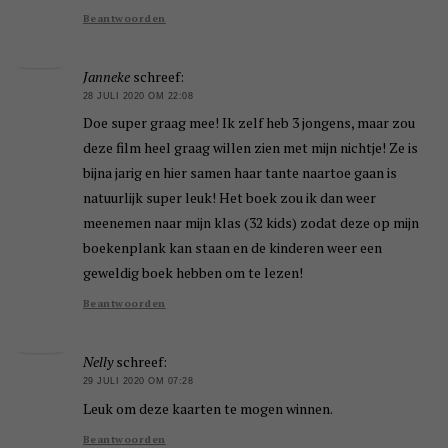
Beantwoorden
Janneke
schreef:
28 JULI 2020 OM 22:08
Doe super graag mee! Ik zelf heb 3 jongens, maar zou
deze film heel graag willen zien met mijn nichtje! Ze is
bijna jarig en hier samen haar tante naartoe gaan is
natuurlijk super leuk! Het boek zou ik dan weer
meenemen naar mijn klas (32 kids) zodat deze op mijn
boekenplank kan staan en de kinderen weer een
geweldig boek hebben om te lezen!
Beantwoorden
Nelly
schreef:
29 JULI 2020 OM 07:28
Leuk om deze kaarten te mogen winnen.
Beantwoorden