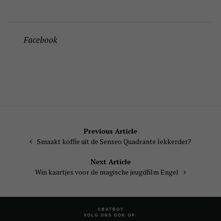
Facebook
Bericht
Previous Article
Smaakt koffie uit de Senseo Quadrante lekkerder?
navigatie
Next Article
Win kaartjes voor de magische jeugdfilm Engel
©BATBOY
VOLG ONS OOK OP: