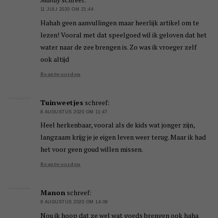
11 JULI 2020 OM 21:44
Hahah geen aanvullingen maar heerlijk artikel om te
lezen! Vooral met dat speelgoed wil ik geloven dat het
water naar de zee brengen is. Zo was ik vroeger zelf
ook altijd
Beantwoorden
Tuinweetjes
schreef:
8 AUGUSTUS 2020 OM 11:47
Heel herkenbaar, vooral als de kids wat jonger zijn,
langzaam krijg je je eigen leven weer terug. Maar ik had
het voor geen goud willen missen.
Beantwoorden
Manon
schreef:
9 AUGUSTUS 2020 OM 14:09
Nou ik hoop dat ze wel wat goeds brengen ook haha