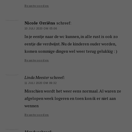
Beantwoorden
Nicole Orriëns
schreef:
10 JULI 2020 OM 05:06
In je eentje naar de wc kunnen, in alle rust is ook zo
eentje die verdwijnt. Nu de kinderen ouder worden,
komen sommige dingen wel weer terug gelukkig : )
Beantwoorden
Linda Meester
schreef:
11 JULI 2020 OM 09:32
Misschien wordt het weer eens normaal. Al waren ze
afgelopen week logeren en toen kon ik er niet aan
wennen
Beantwoorden
Mandy
schreef: