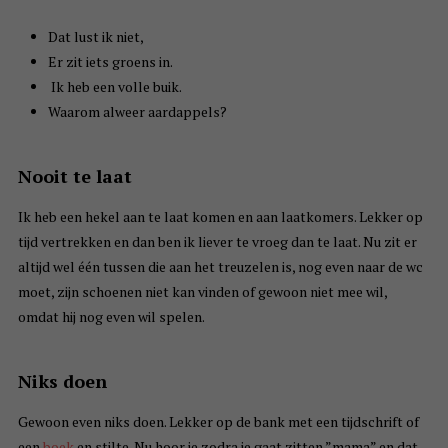
Dat lust ik niet,
Er zit iets groens in.
Ik heb een volle buik.
Waarom alweer aardappels?
Nooit te laat
Ik heb een hekel aan te laat komen en aan laatkomers. Lekker op
tijd vertrekken en dan ben ik liever te vroeg dan te laat. Nu zit er
altijd wel één tussen die aan het treuzelen is, nog even naar de wc
moet, zijn schoenen niet kan vinden of gewoon niet mee wil,
omdat hij nog even wil spelen.
Niks doen
Gewoon even niks doen. Lekker op de bank met een tijdschrift of
een
boek
en stilte. Nu hoor je zodra je gaat zitten ”mama” en dat