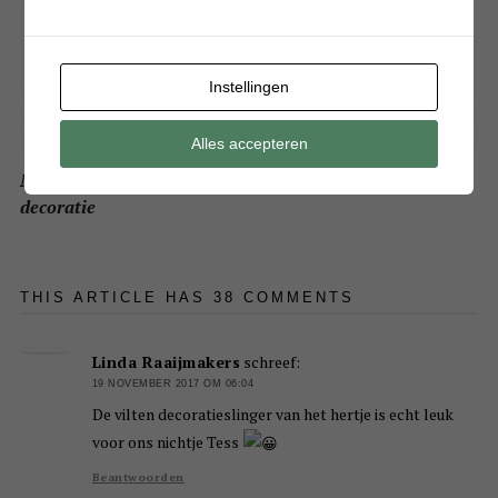
Instellingen
Alles accepteren
Maak zelf deze schattige houten Pietjes en Sinterklaas
decoratie
THIS ARTICLE HAS 38 COMMENTS
Linda Raaijmakers
schreef:
19 NOVEMBER 2017 OM 06:04
De vilten decoratieslinger van het hertje is echt leuk
voor ons nichtje Tess
Beantwoorden