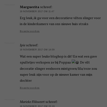
Marguerita
schreef:
19 NOVEMBER 2017 OM 11:47
Erg leuk, ik ga voor een decoratieve vilten slinger voor
in de kinderkamers van ons nieuwe huis straks
Beantwoorden
Ipie
schreef:
19 NOVEMBER 2017 OM 14:09
Wat een super leuke bloghop is dit! En wat een gave
spulletjes verkopen ze bij Poppaa
De vilt
decoratie slinger eenhoorn mintgroen/lila/roze zou
super leuk zijn voor op de nieuwe kamer van mijn
dochter
Beantwoorden
Marieke Flikweert
schreef:
19 NOVEMBER 2017 OM 15:19