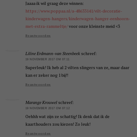
Jaaaa ik wil graag deze winnen:
https://www.poppaa.nl/a-48633141/vilt-decoratie-
kinderwagen-hangers/kinderwagen-hanger-eenhoorn-
met-extra-rammeltje/
voor onze kleinste meid <3
Beantwoorden
Liline Erdmann-van Steenbeek
schreef:
19 NOVEMBER 2017 OM 07:11
Superleuk! Ik heb al 2 vilten slingers van ze, maar daar
kan er zeker nog 1 bij!!
Beantwoorden
Marange Krouwel
schreef:
19 NOVEMBER 2017 OM 07:12
Oehhh wat zijn ze schattig! Ik denk dat ik de
kaarthouders zou kiezen! Zo leuk!
Beantwoorden