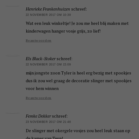
Henrieke Frankenhuizen
schreef:
22 NOVEMBER 2017 OM 10:39
Wat een leuk winkeltje! Je zou me heel blij maken met
kinderwagen hanger vosje grijs, zo lief!
Beantwoorden
Els Black-Stoker
schreef:
22 NOVEMBER 2017 OM 15:09
mijn jongste zoon Tyler is heel erg bezig met spookjes
dus ik zou wel graag de decoratie slinger met spookjes
voor hem winnen
Beantwoorden
Femke Dekker
schreef:
23 NOVEMBER 2017 OM 21:48
De slinger met okergele vosjes zou heel leuk staan op
de kamer van Teun!