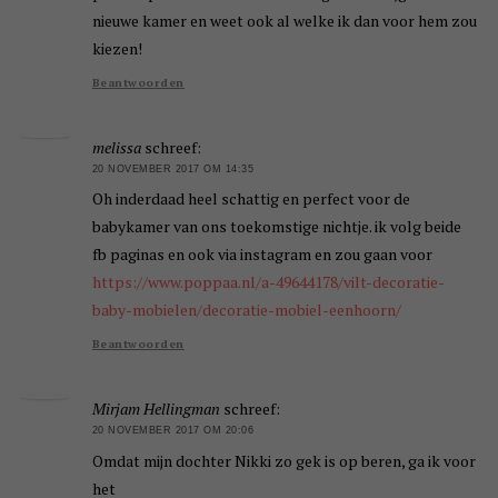
nieuwe kamer en weet ook al welke ik dan voor hem zou
kiezen!
Beantwoorden
melissa
schreef:
20 NOVEMBER 2017 OM 14:35
Oh inderdaad heel schattig en perfect voor de
babykamer van ons toekomstige nichtje. ik volg beide
fb paginas en ook via instagram en zou gaan voor
https://www.poppaa.nl/a-49644178/vilt-decoratie-
baby-mobielen/decoratie-mobiel-eenhoorn/
Beantwoorden
Mirjam Hellingman
schreef:
20 NOVEMBER 2017 OM 20:06
Omdat mijn dochter Nikki zo gek is op beren, ga ik voor
het