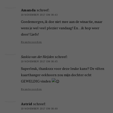
Amanda
schreef:
19 NOVEMBER 2017 OM 06:43
Goedemorgen, ik doe niet mee aan de winactie, maar
wens je wel veel plezier vandaag! En…ik hop weer
door! Liefs!
Beantwoorden
Saskia van der Heijden
schreef:
19 NOVEMBER 2017 OM 06:45
Superleuk, thankxxx voor deze leuke kans!! De vilten
kaarthanger eekhoorn zou mijn dochter echt
GEWELDIG vinden
Beantwoorden
Astrid
schreef:
19 NOVEMBER 2017 OM 06:49