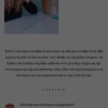
Hallo! Leuk dat je een kijkje komt nemen op mijn persoonlijke blog. Mijn
naam is Krystle en ben moeder van 3 drukke en eigenwijze jongens. Op
Batboy deel ik bijna dagelijks artikelen over gezellige dagjes uit, tips
over jongensspeelgoed, knutselen, eten, alles wat typisch jongens is en
hoe het is om een jongensmoeder te zijn. Liefs Krystle
LIFESTYLE
Wat helpt nou écht tegen jeugdpuistjes?