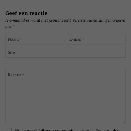
Geef een reactie
Je e-mailadres wordt niet gepubliceerd.
Vereiste velden zijn gemarkeerd
met
*
Naam
E-
*
mail
*
Site
Reactie
*
Notify me of followup comments via e-mail. You can also