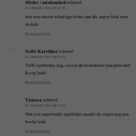
Mieke | mieksmind
schreef:
22 JANUARI 2018 OM 15:52
wat een enorm schattige items zijn dit, super leuk voor
de kids
Beantwoorden
Sofie Katelijne
schreef:
22 JANUARI 2018 OM 16:51
Toffe spulletjes zeg, vooral die brandweer paraplu vind
ik erg leuk!
Beantwoorden
Tamara
schreef:
22 JANUARI 2018 OM 16:52
Wat een superleuke spulletjes maakt de regen nog een
beetje leuk
Beantwoorden