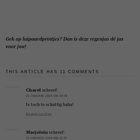
Gek op luipaardprintjes? Dan is deze regenjas dé jas
voor jou!
THIS ARTICLE HAS 11 COMMENTS
Charel
schreef:
22 JANUARI 2018 OM 09:00
Is toch te schattig haha!
Beantwoorden
Marjolein
schreef:
22 JANUARI 2018 OM 11:31