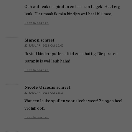
Och wat leuk die piraten en haai zijn te gek! Heel erg
leuk! Hier maak ik mijn kindjes wel heel blij mee,
Beantwoorden
Manon
schreef:
22 JANUARI 2018 OM 15:09
Ik vind kinderspullen altijd zo schattig. Die piraten
paraplu is wel leuk haha!
Beantwoorden
Nicole Orriëns
schreef:
22 JANUARI 2018 OM 15:17
Wat een leuke spullen voor slecht weer! Ze ogen heel
vrolijk ook.
Beantwoorden