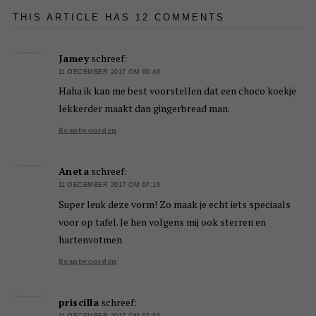
THIS ARTICLE HAS 12 COMMENTS
Jamey
schreef:
11 DECEMBER 2017 OM 06:46
Haha ik kan me best voorstellen dat een choco koekje
lekkerder maakt dan gingerbread man.
Beantwoorden
Aneta
schreef:
11 DECEMBER 2017 OM 07:19
Super leuk deze vorm! Zo maak je echt iets speciaals
voor op tafel. Je hen volgens mij ook sterren en
hartenvotmen
Beantwoorden
priscilla
schreef:
11 DECEMBER 2017 OM 07:59