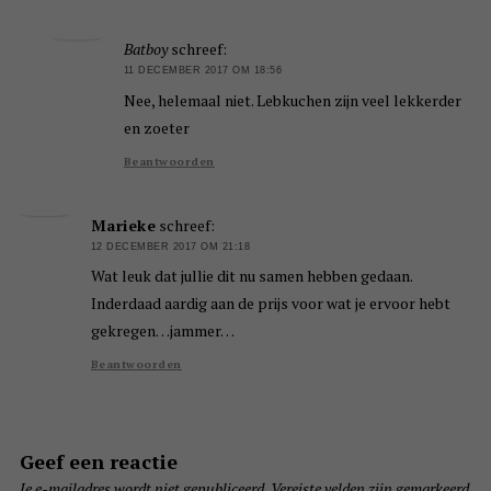
Batboy
schreef:
11 DECEMBER 2017 OM 18:56
Nee, helemaal niet. Lebkuchen zijn veel lekkerder
en zoeter
Beantwoorden
Marieke
schreef:
12 DECEMBER 2017 OM 21:18
Wat leuk dat jullie dit nu samen hebben gedaan.
Inderdaad aardig aan de prijs voor wat je ervoor hebt
gekregen…jammer…
Beantwoorden
Geef een reactie
Je e-mailadres wordt niet gepubliceerd.
Vereiste velden zijn gemarkeerd