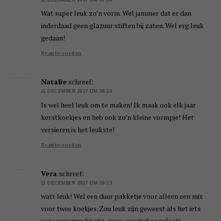
Wat super leuk zo’n vorm. Wel jammer dat er dan
inderdaad geen glazuur stiften bij zaten. Wel erg leuk
gedaan!
Beantwoorden
Natalie
schreef:
11 DECEMBER 2017 OM 08:24
Is wel heel leuk om te maken! Ik maak ook elk jaar
kerstkoekjes en heb ook zo’n kleine vormpje! Het
versieren is het leukste!
Beantwoorden
Vera
schreef:
11 DECEMBER 2017 OM 09:23
watt leuk! Wel een duur pakketje voor alleen een mix
voor twee koekjes. Zou leuk zijn geweest als het iets
van versiering bii zijn, maar creatief opgelost!