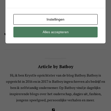
Instellingen
Alles accepteren
carnaval
,
halloween
,
schminken
,
verkleden
,
verkleedkleren
Article by Batboy
Hi, ik ben Krystle oprichtster van de blog Batboy. Batboy is
opgericht in 2016 en in 2017 is Batboy ingeschreven als bedrijf en
ben ik zelfstandig ondernemer. Op Batboy vind je dagelijks
inspirerende blogs over het ouderschap, dagjes uit, fashion,
jongens speelgoed, persoonlijke verhalen en meer.