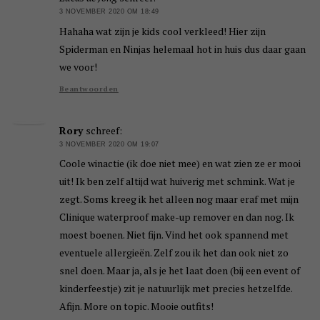
3 NOVEMBER 2020 OM 18:49
Hahaha wat zijn je kids cool verkleed! Hier zijn
Spiderman en Ninjas helemaal hot in huis dus daar gaan
we voor!
Beantwoorden
Rory
schreef:
3 NOVEMBER 2020 OM 19:07
Coole winactie (ik doe niet mee) en wat zien ze er mooi
uit! Ik ben zelf altijd wat huiverig met schmink. Wat je
zegt. Soms kreeg ik het alleen nog maar eraf met mijn
Clinique waterproof make-up remover en dan nog. Ik
moest boenen. Niet fijn. Vind het ook spannend met
eventuele allergieën. Zelf zou ik het dan ook niet zo
snel doen. Maar ja, als je het laat doen (bij een event of
kinderfeestje) zit je natuurlijk met precies hetzelfde.
Afijn. More on topic. Mooie outfits!