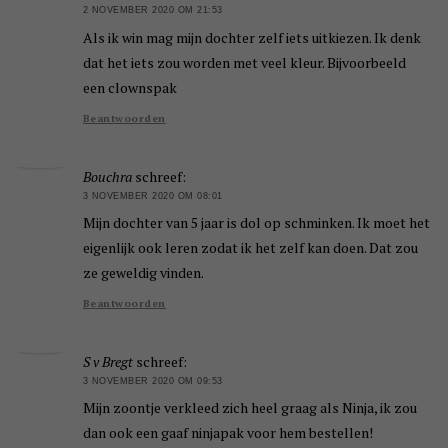
2 NOVEMBER 2020 OM 21:53
Als ik win mag mijn dochter zelf iets uitkiezen. Ik denk
dat het iets zou worden met veel kleur. Bijvoorbeeld
een clownspak
Beantwoorden
Bouchra
schreef:
3 NOVEMBER 2020 OM 08:01
Mijn dochter van 5 jaar is dol op schminken. Ik moet het
eigenlijk ook leren zodat ik het zelf kan doen. Dat zou
ze geweldig vinden.
Beantwoorden
S v Bregt
schreef:
3 NOVEMBER 2020 OM 09:53
Mijn zoontje verkleed zich heel graag als Ninja, ik zou
dan ook een gaaf ninjapak voor hem bestellen!