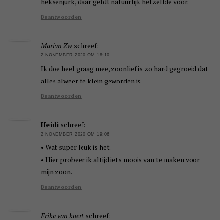
heksenjurk, daar geldt natuurlijk hetzelfde voor.
Beantwoorden
Marian Zw
schreef:
2 NOVEMBER 2020 OM 18:10
Ik doe heel graag mee, zoonlief is zo hard gegroeid dat
alles alweer te klein geworden is
Beantwoorden
Heidi
schreef:
2 NOVEMBER 2020 OM 19:06
• Wat super leuk is het.
• Hier probeer ik altijd iets moois van te maken voor
mijn zoon.
Beantwoorden
Erika van koert
schreef: