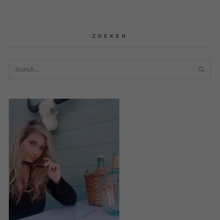
ZOEKEN
SEA