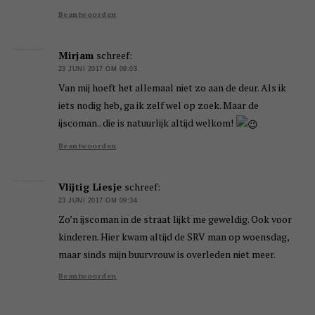
Beantwoorden
Mirjam
schreef:
23 JUNI 2017 OM 09:03
Van mij hoeft het allemaal niet zo aan de deur. Als ik
iets nodig heb, ga ik zelf wel op zoek. Maar de
ijscoman.. die is natuurlijk altijd welkom!
Beantwoorden
Vlijtig Liesje
schreef:
23 JUNI 2017 OM 09:34
Zo’n ijscoman in de straat lijkt me geweldig. Ook voor
kinderen. Hier kwam altijd de SRV man op woensdag,
maar sinds mijn buurvrouw is overleden niet meer.
Beantwoorden