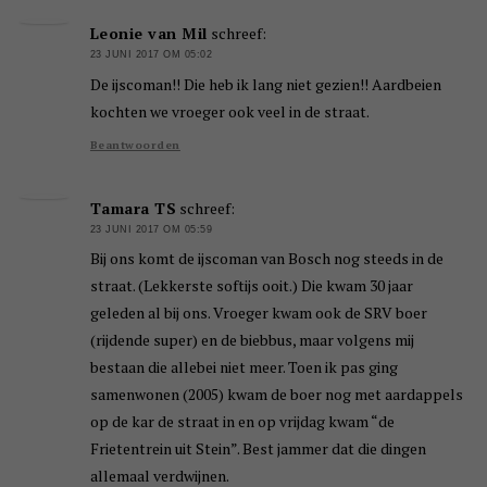
Leonie van Mil
schreef:
23 JUNI 2017 OM 05:02
De ijscoman!! Die heb ik lang niet gezien!! Aardbeien
kochten we vroeger ook veel in de straat.
Beantwoorden
Tamara TS
schreef:
23 JUNI 2017 OM 05:59
Bij ons komt de ijscoman van Bosch nog steeds in de
straat. (Lekkerste softijs ooit.) Die kwam 30 jaar
geleden al bij ons. Vroeger kwam ook de SRV boer
(rijdende super) en de biebbus, maar volgens mij
bestaan die allebei niet meer. Toen ik pas ging
samenwonen (2005) kwam de boer nog met aardappels
op de kar de straat in en op vrijdag kwam “de
Frietentrein uit Stein”. Best jammer dat die dingen
allemaal verdwijnen.