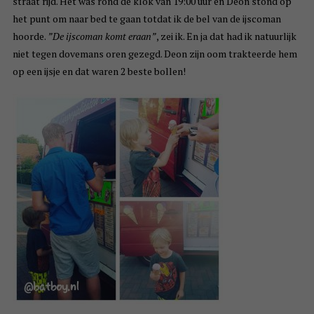
straat rijd. Het was rond de klok van 19:00 uur en Deon stond op
het punt om naar bed te gaan totdat ik de bel van de ijscoman
hoorde.
”De ijscoman komt eraan”
, zei ik. En ja dat had ik natuurlijk
niet tegen dovemans oren gezegd. Deon zijn oom trakteerde hem
op een ijsje en dat waren 2 beste bollen!