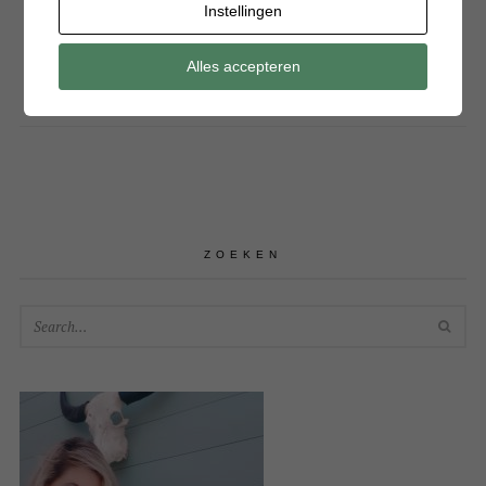
Instellingen
Alles accepteren
ZOEKEN
SEA