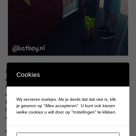
Wij zijn dol op ijs en wie niet eigenlijk? Vooral in de zomer ligt
Cookies
er genoeg ijs bij ons in de vriezer, maar wat als de vriezer leeg
is? Gelukkig hoorden we de bel van de ijscoman bij ons in de
straat en renden meteen naar buiten voor zo’n lekker ijsje!
Wij serveren koekjes. Als je denkt dat dat oké is, klik
Rijdende winkels en verkopers aan de deur is hier in Duitsland
je gewoon op "Alles accepteren". U kunt ook kiezen
heel normaal. Vroeger was dat in Nederland ook zo en de
welke cookies u wilt door op "Instellingen" te klikken.
verkopers waren soms best brutaal.
read more