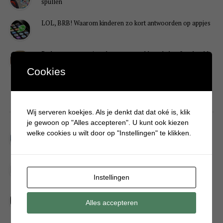
spullen
LOL, BRB! Waarom kinderen zo kort antwoorden op appjes
Redenen waarom je puber een onvoldoende heeft gehaald
Cookies
DIY
Wij serveren koekjes. Als je denkt dat dat oké is, klik
je gewoon op "Alles accepteren". U kunt ook kiezen
Simpele DIY: Maak een geurroos van watten
welke cookies u wilt door op "Instellingen" te klikken.
Kerstengel maken van een houten wasknijper
Instellingen
Sneeuwpopkrans maken om bij de voordeur te hangen
Alles accepteren