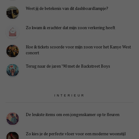
Weet jij de betekenis van dit dashboardlampje?
Je
instellingen
Zo kwam ik erachter dat mijn zoon verkering heeft
kunnen
ervoor
zorgen
Hoe ik tickets scoorde voor mijn zoon voor het Kanye West
dat
concert
je
deze
Terug naar de jaren ’90 met de Backstreet Boys
inhoud
niet
kunt
zien.
Hoogstwaarschijnlijk
heb
INTERIEUR
je
Experience
uitgeschakeld.
De leukste items om een jongenskamer op te fleuren
lingen weergeven
Zo kies je de perfecte vloer voor een moderne woonstijl