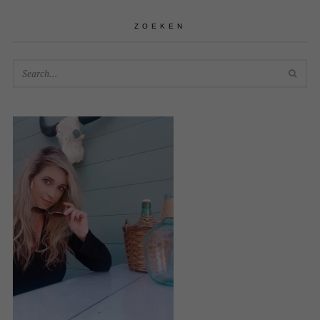
ZOEKEN
SEA