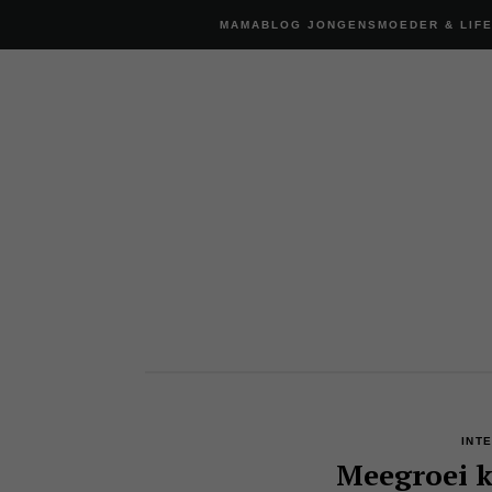
MAMABLOG JONGENSMOEDER & LIF
INT
Meegroei k