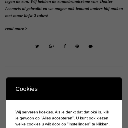
tegen de zon. Wij hebben de zonnebrandcrème van Dokter
Leenarts al gebruikt en we mogen ook iemand anders blij maken
met maar liefst 2 tubes!
read more
Cookies
PERSOONLIJK
Zo helpt je kindje op een leuke
manier mee in de tuin
Wij serveren koekjes. Als je denkt dat dat oké is, klik
26 MEI 2016
je gewoon op "Alles accepteren". U kunt ook kiezen
welke cookies u wilt door op "Instellingen" te klikken.