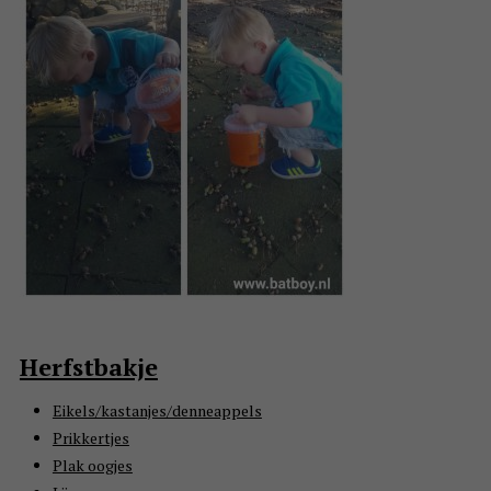
Herfstbakje
Eikels/kastanjes/denneappels
Prikkertjes
Plak oogjes