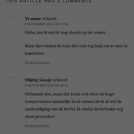
THIS ARTICLE HAS 3 COMMENTS
Yvonne
schreef:
8 SEPTEMBER 2016 OM 07:59
Haha, nee ik wacht nog steeds op de zomer…
Maar hier vinden de boys het ook erg leuk om er mee te
knutselen.
Beantwoorden
Vlijtig Liesje
schreef:
8 SEPTEMBER 2016 OM 09:22
Helemaal niet, maar dat komt ook door de hoge
temperaturen natuurlijk. In de natuur zie ik al wel de
aankondiging van de herfst. Ik vind je herfstbakje erg
mooi geworden!
Beantwoorden