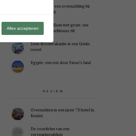
Genieten van een overnachting bij
B&B Landlust
Midweek De Haan met gezin: ons
Alles accepteren
verblijf in Beachhouse 68
Jouw droomvakantie in een Grieks
resort
Egypte: een reis door Farao’s land
REVIEW
Overnachten in een jaren ’70 hotel in
Keulen
De voordelen van een
verzwaringsdeken