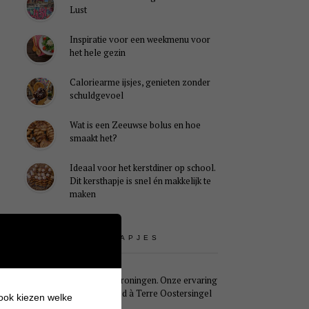
Lust
Inspiratie voor een weekmenu voor
het hele gezin
Caloriearme ijsjes, genieten zonder
schuldgevoel
Wat is een Zeeuwse bolus en hoe
smaakt het?
Ideaal voor het kerstdiner op school.
Dit kersthapje is snel én makkelijk te
maken
UITSTAPJES
Weekendje Groningen. Onze ervaring
met B&B Pied à Terre Oostersingel
 ook kiezen welke