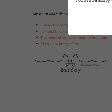
cookies u wilt door op "
Misschien vind je dit ook interessant:
Stoere dekbedovertrekken.
3D wanddecoratie
Tips voor het kopen van een kindermatras.
Vloerkleed brengt sfeer.