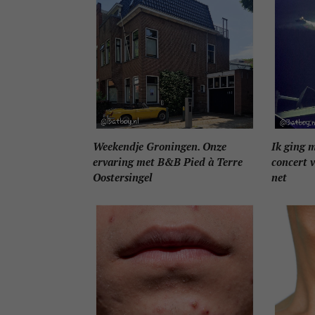
Weekendje Groningen. Onze
Ik ging 
ervaring met B&B Pied à Terre
concert v
Oostersingel
net