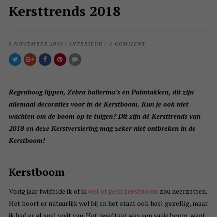
Kersttrends 2018
8 NOVEMBER 2018
/
INTERIEUR
/
1 COMMENT
Regenboog lippen, Zebra ballerina’s en Palmtakken, dit zijn
allemaal decoraties voor in de Kerstboom. Kun je ook niet
wachten om de boom op te tuigen? Dit zijn dé Kersttrends van
2018 en deze Kerstversiering mag zeker niet ontbreken in de
Kerstboom!
Kerstboom
Vorig jaar twijfelde ik of ik
wel of geen kerstboom
zou neerzetten.
Het hoort er natuurlijk wel bij en het staat ook heel gezellig, maar
ik had er al snel spijt van. Het resultaat was een saaie boom, want