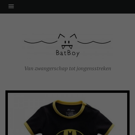
Van zwangerschap tot jongensstreken