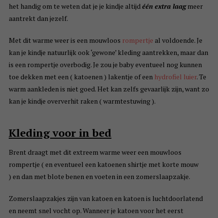
het handig om te weten dat je je kindje altijd
één extra laag
meer
aantrekt dan jezelf.
Met dit warme weer is een mouwloos
rompertje
al voldoende. Je
kan je kindje natuurlijk ook ‘gewone’ kleding aantrekken, maar dan
is een rompertje overbodig. Je zou je baby eventueel nog kunnen
toe dekken met een ( katoenen ) lakentje of een
hydrofiel luier
. Te
warm aankleden is niet goed. Het kan zelfs gevaarlijk zijn, want zo
kan je kindje oververhit raken ( warmtestuwing ).
Kleding voor in bed
Brent draagt met dit extreem warme weer een mouwloos
rompertje ( en eventueel een katoenen shirtje met korte mouw
) en dan met blote benen en voeten in een zomerslaapzakje.
Zomerslaapzakjes zijn van katoen en katoen is luchtdoorlatend
en neemt snel vocht op. Wanneer je katoen voor het eerst