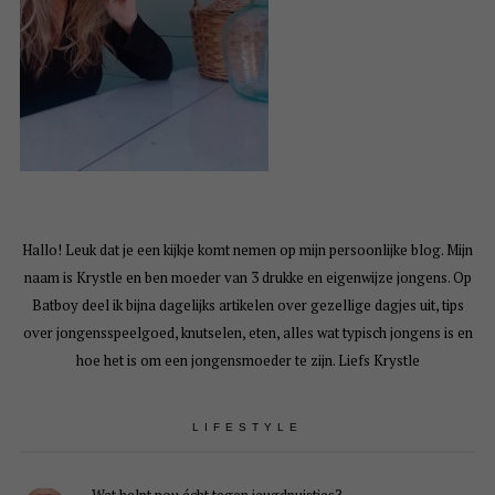
Hallo! Leuk dat je een kijkje komt nemen op mijn persoonlijke blog. Mijn
naam is Krystle en ben moeder van 3 drukke en eigenwijze jongens. Op
Batboy deel ik bijna dagelijks artikelen over gezellige dagjes uit, tips
over jongensspeelgoed, knutselen, eten, alles wat typisch jongens is en
hoe het is om een jongensmoeder te zijn. Liefs Krystle
LIFESTYLE
Wat helpt nou écht tegen jeugdpuistjes?