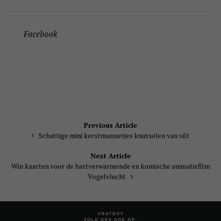
Facebook
Bericht
Previous Article
Schattige mini kerstmannetjes knutselen van vilt
navigatie
Next Article
Win kaarten voor de hartverwarmende en komische animatiefilm
Vogelvlucht
©BATBOY
VOLG ONS OOK OP: