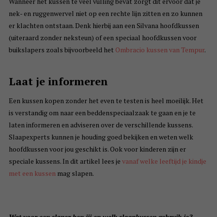
Wanneer het kussen te veel vulling bevat zorgt dit ervoor dat je
nek- en ruggenwervel niet op een rechte lijn zitten en zo kunnen
er klachten ontstaan. Denk hierbij aan een Silvana hoofdkussen
(uiteraard zonder neksteun) of een speciaal hoofdkussen voor
buikslapers zoals bijvoorbeeld het
Ombracio kussen van Tempur
.
Laat je informeren
Een kussen kopen zonder het even te testen is heel moeilijk. Het
is verstandig om naar een beddenspeciaalzaak te gaan en je te
laten informeren en adviseren over de verschillende kussens.
Slaapexperts kunnen je houding goed bekijken en weten welk
hoofdkussen voor jou geschikt is. Ook voor kinderen zijn er
speciale kussens. In dit artikel lees je
vanaf welke leeftijd je kindje
met een kussen
mag slapen.
Wat voor een slaper ben jij en welk slaapkussen gebruik je?