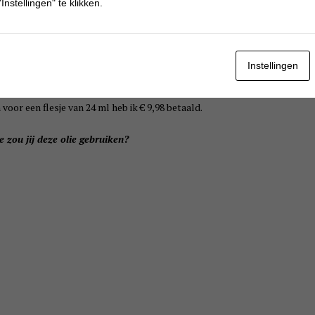
Instellingen" te klikken.
Instellingen
voor een flesje van 24 ml heb ik € 9,98 betaald.
e zou jij deze olie gebruiken?