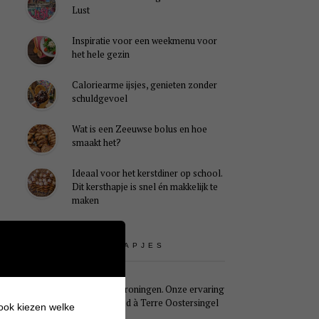
Lust
Inspiratie voor een weekmenu voor
het hele gezin
Caloriearme ijsjes, genieten zonder
schuldgevoel
Wat is een Zeeuwse bolus en hoe
smaakt het?
Ideaal voor het kerstdiner op school.
Dit kersthapje is snel én makkelijk te
maken
UITSTAPJES
Weekendje Groningen. Onze ervaring
met B&B Pied à Terre Oostersingel
 ook kiezen welke