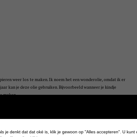
pieren weer los te maken. Ik noem het een wonderolie, omdat ik er
 jaar kan je deze olie gebruiken. Bijvoorbeeld wanneer je kindje
je maken.
.
ls je denkt dat dat oké is, klik je gewoon op "Alles accepteren". U kunt