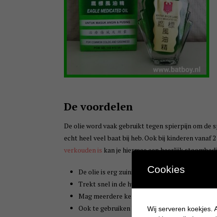
De voordelen
De olie word vaak gebruikt tegen spierpijn om de s
echt heel veel baat bij heb. Ook bij kinderen vanaf 2
verkouden is
kan je hiermee een heerlijk stoombad
Cookies
De olie is erg zuinig in gebruik.
Trekt snel in de huid.
Mag meerdere keren per dag worden gebruikt
Ook te gebruiken bij kinderen vanaf 2 jaar.
Wij serveren koekjes. A