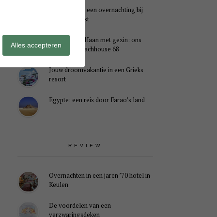
Genieten van een overnachting bij
B&B Landlust
Midweek De Haan met gezin: ons
Alles accepteren
verblijf in Beachhouse 68
Jouw droomvakantie in een Grieks
resort
Egypte: een reis door Farao’s land
REVIEW
Overnachten in een jaren ’70 hotel in
Keulen
De voordelen van een
verzwaringsdeken