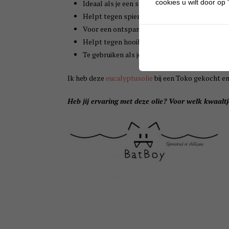
cookies u wilt door op "
Ideaal als je een stoombadje wilt maken.
Helpt tegen spier-, buik-, hoofdpijn.
Voor een ontspannen moment in bad.
Helpt tegen hooikoorts.
Te gebruiken als je muggenbulten hebt.
Ik heb deze
eucalyptusolie
bij een Toko gekocht en 
Heb jij ervaring met deze olie? Voor welk kwaaltj