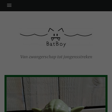
Van zwangerschap tot jongensstreken