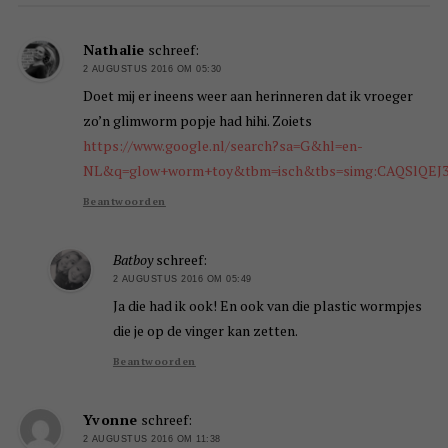
Nathalie
schreef:
2 AUGUSTUS 2016 OM 05:30
Doet mij er ineens weer aan herinneren dat ik vroeger
zo’n glimworm popje had hihi. Zoiets
https://www.google.nl/search?sa=G&hl=en-
NL&q=glow+worm+toy&tbm=isch&tbs=simg:CAQSlQEJ
Beantwoorden
Batboy
schreef:
2 AUGUSTUS 2016 OM 05:49
Ja die had ik ook! En ook van die plastic wormpjes
die je op de vinger kan zetten.
Beantwoorden
Yvonne
schreef:
2 AUGUSTUS 2016 OM 11:38