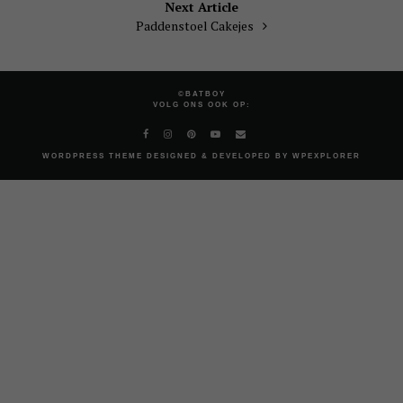
Next Article
Paddenstoel Cakejes
©BATBOY
VOLG ONS OOK OP:
WORDPRESS
THEME DESIGNED & DEVELOPED BY
WPEXPLORER