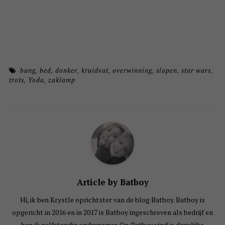
bang
,
bed
,
donker
,
kruidvat
,
overwinning
,
slapen
,
star wars
,
trots
,
Yoda
,
zaklamp
Article by Batboy
Hi, ik ben Krystle oprichtster van de blog Batboy. Batboy is
opgericht in 2016 en in 2017 is Batboy ingeschreven als bedrijf en
ben ik zelfstandig ondernemer. Op Batboy vind je dagelijks