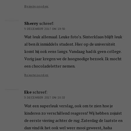
Beantwoorden
Sherry
schreef:
5 DECEMBER 2017 OM 18:50
Wat leuk allemaal. Leuke foto’s. Sinterklaas blijft leuk
al ben ik inmiddels student. Hier op de universiteit
komt hij ook eens langs. Vandaag had ik geen college.
Vorig jaar kregen we de hoognodige bezoek. Ik mocht
een chocoladeletter nemen.
Beantwoorden
Eke
schreef:
5 DECEMBER 2017 OM 20:33
Wat een superleuk verslag, ook om te zien hoe je
kinderen zo verschillend reageren! Wij hebben zojuist
de eerste viering achter de rug. Zaterdag de laatste en
dan vind ik het ook wel weer mooi geweest, haha