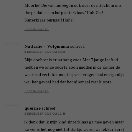
Mooi he! Die van mij begon ook over de intocht in ons
dorp: ‘dat is een hulpsinterklaas.’ Huh. Oja!
Sinterklaasjournaal! Haha!
Beantwoorden
Nathalie - Volgmama
schreef:
5 DECEMBER 2017 OM 09:08
Mijn dochter is er nu bang voor. Met 7 jarige leeftijd
hebben we onze oudste zoon midden in de zomer de
waarheid verteld omdat hij veel vragen had en eigenlijk
wel het gevoel had dat het allemaal niet klopte.
Beantwoorden
querine
schreef:
5 DECEMBER 2017 OM 16:48
ik denk dat ik mijn kind sinterklaas ga mee geven maar
zo ver is het nog niet tot die tijd vieren we lekker kerst