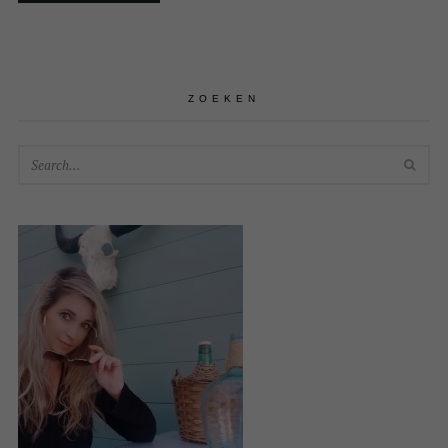
ZOEKEN
SEA