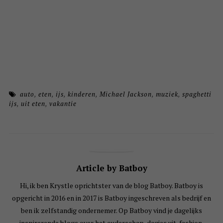
auto
,
eten
,
ijs
,
kinderen
,
Michael Jackson
,
muziek
,
spaghetti
ijs
,
uit eten
,
vakantie
Article by Batboy
Hi, ik ben Krystle oprichtster van de blog Batboy. Batboy is
opgericht in 2016 en in 2017 is Batboy ingeschreven als bedrijf en
ben ik zelfstandig ondernemer. Op Batboy vind je dagelijks
inspirerende blogs over het ouderschap, dagjes uit, fashion,