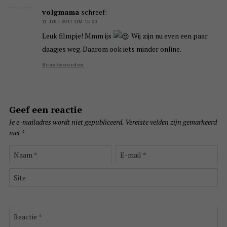
volgmama
schreef:
11 JULI 2017 OM 15:03
Leuk filmpje! Mmm ijs
Wij zijn nu even een paar
daagjes weg. Daarom ook iets minder online.
Beantwoorden
Geef een reactie
Je e-mailadres wordt niet gepubliceerd.
Vereiste velden zijn gemarkeerd
met
*
Naam
E-
*
mail
*
Site
Reactie
*