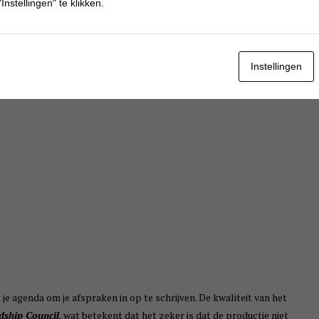
Instellingen" te klikken.
Instellingen
je agenda om je afspraken in op te schrijven. De kwaliteit van het
dship Council
, wat betekent dat het zeker is dat de productie niet