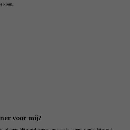
e klein.
ner voor mij?
ijn planner. Hij is niet handig om mee te nemen, omdat hij groot