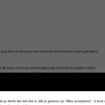
ar gaat het om. Ik begon met lezen hoe je de planner moet gebruiken
el die stap voor stap worden uitgelegd. Achterin de planner vind je
e
Purpuz Map
,
Matrix
,
Pad & Plan
om in te vullen. Het werkboek
ik dacht.
er staan, daar ben ik dol op. Ook staat de planner vol met opdrachten
 plak je dingen waarvan je weet dat je ze beheerst of waar je trots op
ls je denkt dat dat oké is, klik je gewoon op "Alles accepteren". U kunt