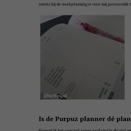
ruimte bij de weekplanning is voor mij persoonlijk t
Is de Purpuz planner dé plan
Hoewel ik het concept super gaaf vind is dit niet m