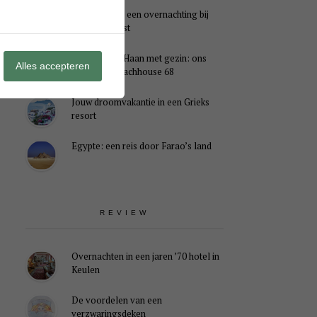
Genieten van een overnachting bij
B&B Landlust
Midweek De Haan met gezin: ons
Alles accepteren
verblijf in Beachhouse 68
Jouw droomvakantie in een Grieks
resort
Egypte: een reis door Farao’s land
REVIEW
Overnachten in een jaren ’70 hotel in
Keulen
De voordelen van een
verzwaringsdeken