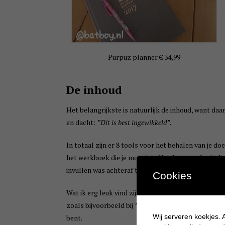
Purpuz planner € 34,99
De inhoud
Het belangrijkste is natuurlijk de inhoud, want da
en dacht:
”Dit is best ingewikkeld”.
In totaal zijn er 8 tools voor het behalen van je do
het werkboek die je moet invullen bestaande uit d
invullen was achteraf toch minder ingewikkeld dan 
Cookies
Wat ik erg leuk vind zijn de quotes die in de plann
zoals bijvoorbeeld bij
”Ja! Ik kan….”
schrijf en/of
Wij serveren koekjes. A
bent.