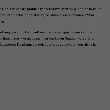
. Het is de eerste planner geheel ontworpen om je doel te behalen
er helpt je doelen te stellen, te plannen én te behalen.
”Stop
lag.
ontving was
saai
. Het heeft een hardcover grijs linnen kaft met
n liggen zou ik er niet eens naar om kijken. Smaken verschillen
aai gemogen. De planner is ook best groot en zwaar voor als je hem