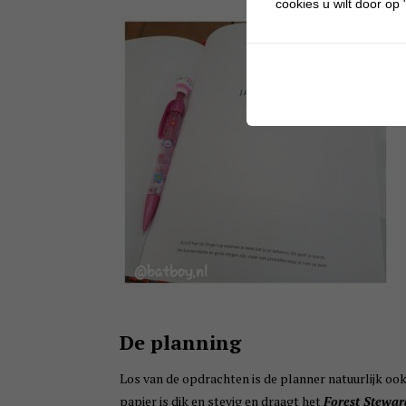
cookies u wilt door op "
De planning
Los van de opdrachten is de planner natuurlijk ook 
papier is dik en stevig en draagt het
Forest Stewar