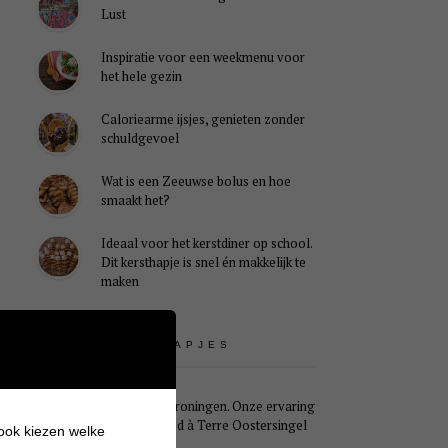
Lust
Inspiratie voor een weekmenu voor
het hele gezin
Caloriearme ijsjes, genieten zonder
schuldgevoel
Wat is een Zeeuwse bolus en hoe
smaakt het?
Ideaal voor het kerstdiner op school.
Dit kersthapje is snel én makkelijk te
maken
UITSTAPJES
Weekendje Groningen. Onze ervaring
met B&B Pied à Terre Oostersingel
 ook kiezen welke