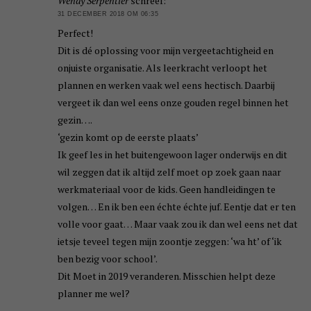
Wendy Serpentier
schreef:
31 DECEMBER 2018 OM 06:35
Perfect!
Dit is dé oplossing voor mijn vergeetachtigheid en
onjuiste organisatie. Als leerkracht verloopt het
plannen en werken vaak wel eens hectisch. Daarbij
vergeet ik dan wel eens onze gouden regel binnen het
gezin….
‘gezin komt op de eerste plaats’
Ik geef les in het buitengewoon lager onderwijs en dit
wil zeggen dat ik altijd zelf moet op zoek gaan naar
werkmateriaal voor de kids. Geen handleidingen te
volgen… En ik ben een échte échte juf. Eentje dat er ten
volle voor gaat… Maar vaak zou ik dan wel eens net dat
ietsje teveel tegen mijn zoontje zeggen: ‘wa ht’ of ‘ik
ben bezig voor school’.
Dit Moet in 2019 veranderen. Misschien helpt deze
planner me wel?