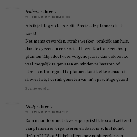
Barbara
schreef:
28 DECEMBER 2018 OM 08:03
Als ik je blog zo lees is dit. Precies de planner die ik
zoek!
Net mama geworden, straks werken, praktijk aan huis,
dansles geven en een sociaal leven. Kortom: een hoop
plannen! Mijn doel voor volgend jaar is dan ook om zo
veel mogelijk te genieten en minden te haasten of
stressen. Door goed te plannen kan ik elke minuut die
ik over heb, heerlijk genieten van m’n prachtige gezin!
Beantwoorden
Lindy
schreef:
28 DECEMBER 2018 OM 11:23
Kom maar door met deze superprijs! Ik hou ontzettend
van plannen en organiseren en daarom schrijf ik het
liefst ALLES op! Ik heb alleen nog nooit eerder een