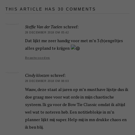
THIS ARTICLE HAS 30 COMMENTS
Steffie Van der Taelen
schreef:
28 DECEMBER 2018 OM 05:42
Dat lijkt me zeer handig voor met m’n 3 (b)engeltjes
alles gepland te krijgen
Beantwoorden
Cindy kloezen
schreef:
28 DECEMBER 2018 OM 06:03
Wauw, deze staat al jaren op m’n musthave lijstje dus ik
doe graag mee voor wat orde in mijn chaotische
systeem. Ik ga voor de Bow Tie Classic omdat ik altijd
wel wat te noteren heb. Een notitieblokje in m’n
planner lijkt mij super. Help mij in mn drukke chaos en
ik ben blij.