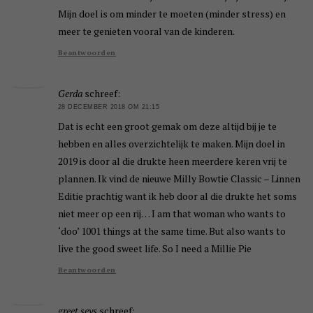
Mijn doel is om minder te moeten (minder stress) en
meer te genieten vooral van de kinderen.
Beantwoorden
Gerda
schreef:
28 DECEMBER 2018 OM 21:15
Dat is echt een groot gemak om deze altijd bij je te
hebben en alles overzichtelijk te maken. Mijn doel in
2019 is door al die drukte heen meerdere keren vrij te
plannen. Ik vind de nieuwe Milly Bowtie Classic – Linnen
Editie prachtig want ik heb door al die drukte het soms
niet meer op een rij… I am that woman who wants to
‘doo’ 1001 things at the same time. But also wants to
live the good sweet life. So I need a Millie Pie
Beantwoorden
greet seys
schreef: