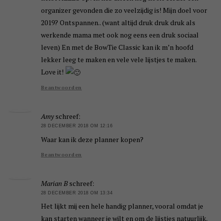
organizer gevonden die zo veelzijdig is! Mijn doel voor
2019? Ontspannen.. (want altijd druk druk druk als
werkende mama met ook nog eens een druk sociaal
leven) En met de BowTie Classic kan ik m’n hoofd
lekker leeg te maken en vele vele lijstjes te maken.
Love it!
Beantwoorden
Amy
schreef:
28 DECEMBER 2018 OM 12:16
Waar kan ik deze planner kopen?
Beantwoorden
Marian B
schreef:
28 DECEMBER 2018 OM 13:34
Het lijkt mij een hele handig planner, vooral omdat je
kan starten wanneer je wilt en om de lijstjes natuurlijk.