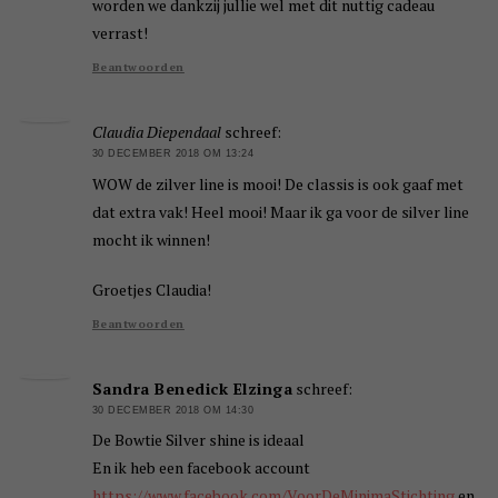
worden we dankzij jullie wel met dit nuttig cadeau
verrast!
Beantwoorden
Claudia Diependaal
schreef:
30 DECEMBER 2018 OM 13:24
WOW de zilver line is mooi! De classis is ook gaaf met
dat extra vak! Heel mooi! Maar ik ga voor de silver line
mocht ik winnen!
Groetjes Claudia!
Beantwoorden
Sandra Benedick Elzinga
schreef:
30 DECEMBER 2018 OM 14:30
De Bowtie Silver shine is ideaal
En ik heb een facebook account
https://www.facebook.com/VoorDeMinimaStichting
en