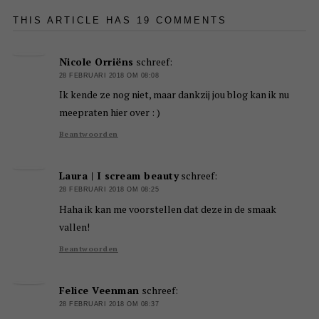
THIS ARTICLE HAS 19 COMMENTS
Nicole Orriëns
schreef:
28 FEBRUARI 2018 OM 08:08
Ik kende ze nog niet, maar dankzij jou blog kan ik nu
meepraten hier over : )
Beantwoorden
Laura | I scream beauty
schreef:
28 FEBRUARI 2018 OM 08:25
Haha ik kan me voorstellen dat deze in de smaak
vallen!
Beantwoorden
Felice Veenman
schreef:
28 FEBRUARI 2018 OM 08:37