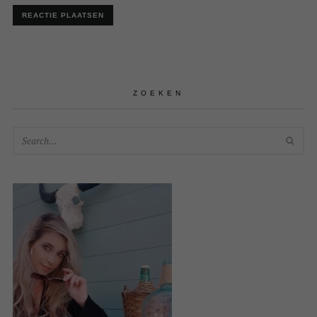
ZOEKEN
SEA