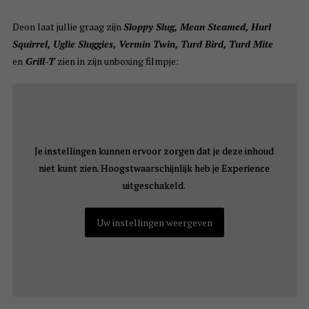
Deon laat jullie graag zijn
Sloppy Slug, Mean Steamed, Hurl
Squirrel, Uglie Sluggies, Vermin Twin, Turd Bird, Turd Mite
en
Grill-T
zien in zijn unboxing filmpje:
Je instellingen kunnen ervoor zorgen dat je deze inhoud
Je instellingen kunnen ervoor zorgen dat je deze inhoud
niet kunt zien. Hoogstwaarschijnlijk heb je Experience
niet kunt zien. Hoogstwaarschijnlijk heb je Experience
uitgeschakeld.
uitgeschakeld.
Uw instellingen weergeven
Uw instellingen weergeven