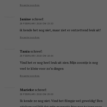
Beantwoorden
Janine
schreef:
28 FEBRUARI 2018 OM 15:33
ik kende het nog niet, maar ziet er ontzettend leuk uit!
Beantwoorden
Tania
schreef:
28 FEBRUARI 2018 OM 16:44
Vind het er nog heel leuk uit zien. Mijn zoontje is nog
veel te klein voor zo’n dingen
Beantwoorden
Marieke
schreef:
28 FEBRUARI 2018 OM 20:00
Ik kende ze nog niet. Vind het filmpje wel geweldig! Ben
stiekem wel blij dat mijn mannetje hier nog te jong voor