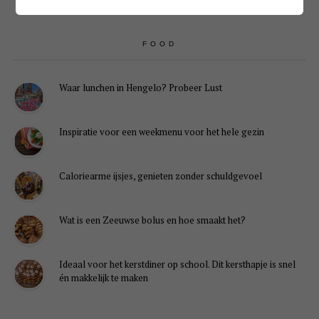
FOOD
Waar lunchen in Hengelo? Probeer Lust
Inspiratie voor een weekmenu voor het hele gezin
Caloriearme ijsjes, genieten zonder schuldgevoel
Wat is een Zeeuwse bolus en hoe smaakt het?
Ideaal voor het kerstdiner op school. Dit kersthapje is snel
én makkelijk te maken