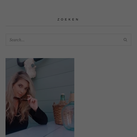
ZOEKEN
SEA