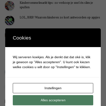
Kinderrommelmarkt tips: zo verkoop je snel én slim je
spullen
LOL, BRB! Waarom kinderen zo kort antwoorden op appjes
Redenen waarom je puber een onvoldoende heeft gehaald
Cookies
DIY
Wij serveren koekjes. Als je denkt dat dat oké is, klik
je gewoon op "Alles accepteren". U kunt ook kiezen
welke cookies u wilt door op "Instellingen" te klikken.
Simpele DIY: Maak een geurroos van watten
Kerstengel maken van een houten wasknijper
Instellingen
Sneeuwpopkrans maken om bij de voordeur te hangen
Alles accepteren