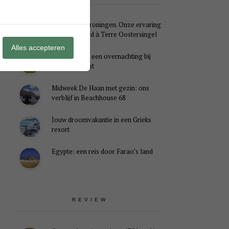
Weekendje Groningen. Onze ervaring
met B&B Pied à Terre Oostersingel
Alles accepteren
Genieten van een overnachting bij
B&B Landlust
Midweek De Haan met gezin: ons
verblijf in Beachhouse 68
Jouw droomvakantie in een Grieks
resort
Egypte: een reis door Farao’s land
REVIEW