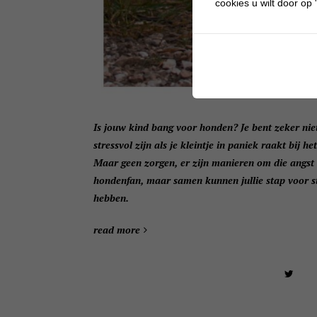
cookies u wilt door op "
Is jouw kind bang voor honden? Je bent zeker nie
stressvol zijn als je kleintje in paniek raakt bij 
Maar geen zorgen, er zijn manieren om die angst 
hondenfan, maar samen kunnen jullie stap voor s
hebben.
read more