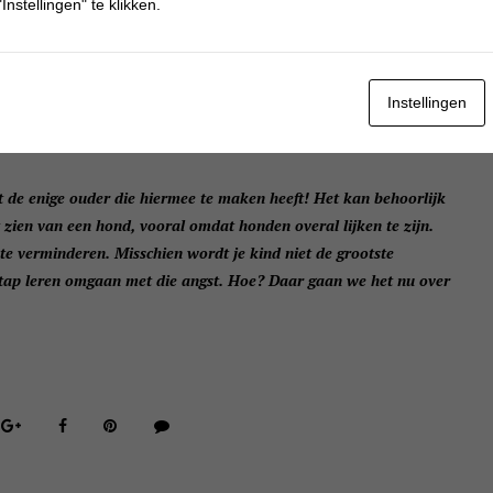
Instellingen" te klikken.
Instellingen
t de enige ouder die hiermee te maken heeft! Het kan behoorlijk
het zien van een hond, vooral omdat honden overal lijken te zijn.
te verminderen. Misschien wordt je kind niet de grootste
tap leren omgaan met die angst. Hoe? Daar gaan we het nu over