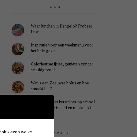
FOOD
Waar lunchen in Hengelo? Probeer
Lust
Inspiratie voor een weekmenu voor
het hele gezin
Caloriearme ijsjes, genieten zonder
schuldgevoel
Wat is een Zeeuwse bolus en hoe
smaakt het?
Ideaal voor het kerstdiner op school.
Dit kersthapje is snel én makkelijk te
maken
 ook kiezen welke
UITSTAPJES