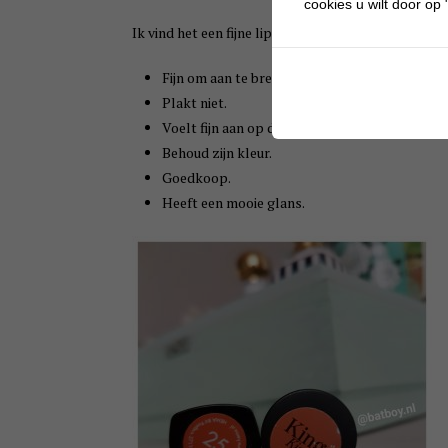
cookies u wilt door op "
Ik vind het een fijne lipstick:
Fijn om aan te brengen.
Plakt niet.
Voelt fijn aan op de lippen.
Behoud zijn kleur.
Goedkoop.
Heeft een mooie glans.