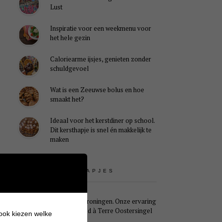
Lust
Inspiratie voor een weekmenu voor
het hele gezin
Caloriearme ijsjes, genieten zonder
schuldgevoel
Wat is een Zeeuwse bolus en hoe
smaakt het?
Ideaal voor het kerstdiner op school.
Dit kersthapje is snel én makkelijk te
maken
UITSTAPJES
Weekendje Groningen. Onze ervaring
met B&B Pied à Terre Oostersingel
 ook kiezen welke