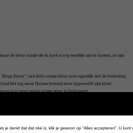
 maar de kleur oranje die ik zoek is erg moeilijk aan te komen, ze zijn
k
‘Kings Kisses’
; een felle oranje kleur (wat eigenlijk niet de bedoeling
ond het erg mooi. Helaas behoud deze lippenstift zijn kleur
pen en is er geen spoor oranje meer te bekennen!
’
nr. 25
.
Deze lipstick bevat hydraterende extracten, verzacht droge
ls je denkt dat dat oké is, klik je gewoon op "Alles accepteren". U kunt
.