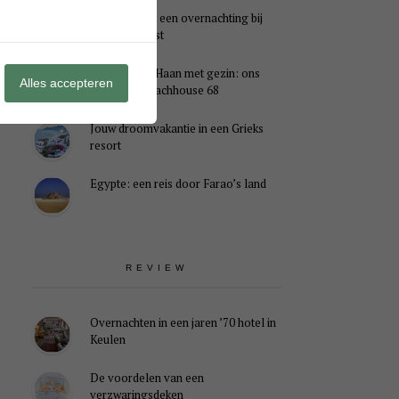
Genieten van een overnachting bij
B&B Landlust
Midweek De Haan met gezin: ons
Alles accepteren
verblijf in Beachhouse 68
Jouw droomvakantie in een Grieks
resort
Egypte: een reis door Farao’s land
REVIEW
Overnachten in een jaren ’70 hotel in
Keulen
De voordelen van een
verzwaringsdeken