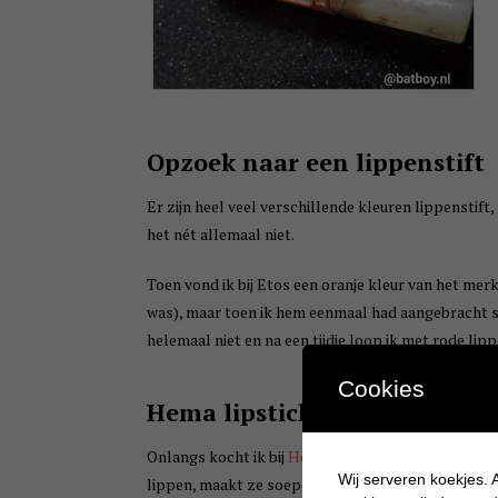
Opzoek naar een lippenstift
Er zijn heel veel verschillende kleuren lippenstift,
het nét allemaal niet.
Toen vond ik bij Etos een oranje kleur van het mer
was), maar toen ik hem eenmaal had aangebracht st
helemaal niet en na een tijdje loop ik met rode lip
Cookies
Hema lipstick
Onlangs kocht ik bij
Hema
de
‘Moisturising Lipstick
Wij serveren koekjes. A
lippen, maakt ze soepel en glad en kost maar € 3,- 