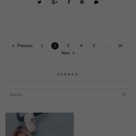
Previous
1
2
3
4
5
…
16
Next
ZOEKEN
SEA