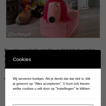
Er worden weer lootjes getrokken en dat betekent: surprises
maken! Ben jij opzoek naar een originele Sinterklaas surprise?
Cookies
Maak dan deze super leuke roze poedel in slechts een paar
stappen.
read more
Wij serveren koekjes. Als je denkt dat dat oké is, klik
je gewoon op "Alles accepteren". U kunt ook kiezen
welke cookies u wilt door op "Instellingen" te klikken.