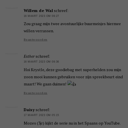
Willem de Wal
schreef:
16 MAART 2023 OM 09:27
Zou graag mijn twee avontuurlijke buurmeisjes hiermee
willen verrassen.
Beantwoorden
Esther
schreef:
16 MAART 2023 OM 09:36
Hoi Krystle, deze goodiebag met superhelden zou mijn
zoon mooi kunnen gebruiken voor zijn spreekbeurt eind
maart! We gaan duimen!
Beantwoorden
Daisy
schreef:
17 MAART 2023 OM 05:15
Mozes (3jr) kijkt de serie nu in het Spaans op YouTube.