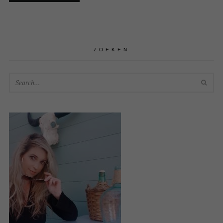
ZOEKEN
SEA