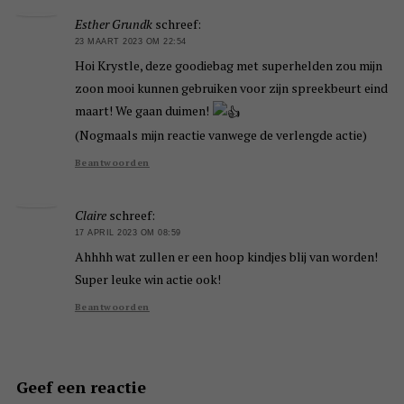
Esther Grundk
schreef:
23 MAART 2023 OM 22:54
Hoi Krystle, deze goodiebag met superhelden zou mijn
zoon mooi kunnen gebruiken voor zijn spreekbeurt eind
maart! We gaan duimen!
(Nogmaals mijn reactie vanwege de verlengde actie)
Beantwoorden
Claire
schreef:
17 APRIL 2023 OM 08:59
Ahhhh wat zullen er een hoop kindjes blij van worden!
Super leuke win actie ook!
Beantwoorden
Geef een reactie