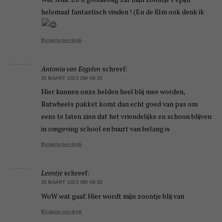
helemaal fantastisch vinden ! (En de film ook denk ik
Beantwoorden
Antonia van Eegelen
schreef:
16 MAART 2023 OM 06:25
Hier kunnen onze helden heel blij mee worden,
Batwheels pakket komt dan echt goed van pas om
eens te laten zien dat het vriendelijke en schoon blijven
in omgeving school en buurt van belang is
Beantwoorden
Leentje
schreef:
16 MAART 2023 OM 08:03
WoW wat gaaf. Hier wordt mijn zoontje blij van
Beantwoorden