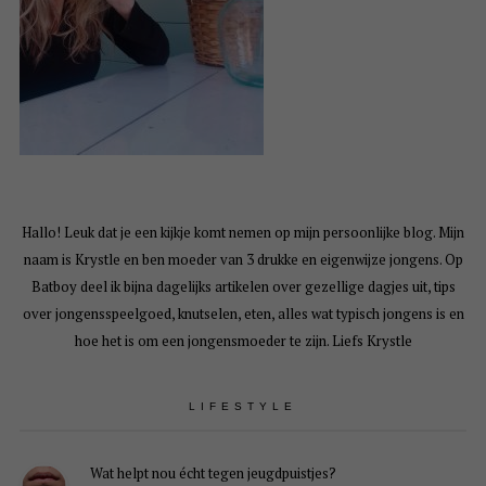
Hallo! Leuk dat je een kijkje komt nemen op mijn persoonlijke blog. Mijn
naam is Krystle en ben moeder van 3 drukke en eigenwijze jongens. Op
Batboy deel ik bijna dagelijks artikelen over gezellige dagjes uit, tips
over jongensspeelgoed, knutselen, eten, alles wat typisch jongens is en
hoe het is om een jongensmoeder te zijn. Liefs Krystle
LIFESTYLE
Wat helpt nou écht tegen jeugdpuistjes?