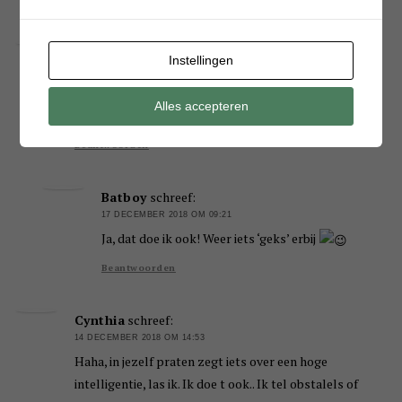
Beantwoorden
ingrid
schreef:
Instellingen
13 DECEMBER 2018 OM 19:05
ik spoel een glas altijd om, ook la komt het schoon uit
Alles accepteren
de kast
Beantwoorden
Batboy
schreef:
17 DECEMBER 2018 OM 09:21
Ja, dat doe ik ook! Weer iets ‘geks’ erbij
Beantwoorden
Cynthia
schreef:
14 DECEMBER 2018 OM 14:53
Haha, in jezelf praten zegt iets over een hoge
intelligentie, las ik. Ik doe t ook.. Ik tel obstalels of