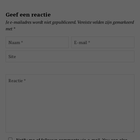
Geef een reactie
Je e-mailadres wordt niet gepubliceerd.
Vereiste velden zijn gemarkeerd
met
*
Naam
E-
*
mail
*
Site
Reactie
*
Notify me of followup comments via e-mail. You can also