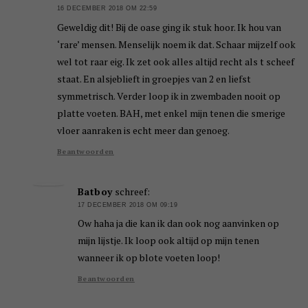
16 DECEMBER 2018 OM 22:59
Geweldig dit! Bij de oase ging ik stuk hoor. Ik hou van
‘rare’ mensen. Menselijk noem ik dat. Schaar mijzelf ook
wel tot raar eig. Ik zet ook alles altijd recht als t scheef
staat. En alsjeblieft in groepjes van 2 en liefst
symmetrisch. Verder loop ik in zwembaden nooit op
platte voeten. BAH, met enkel mijn tenen die smerige
vloer aanraken is echt meer dan genoeg.
Beantwoorden
Batboy
schreef:
17 DECEMBER 2018 OM 09:19
Ow haha ja die kan ik dan ook nog aanvinken op
mijn lijstje. Ik loop ook altijd op mijn tenen
wanneer ik op blote voeten loop!
Beantwoorden