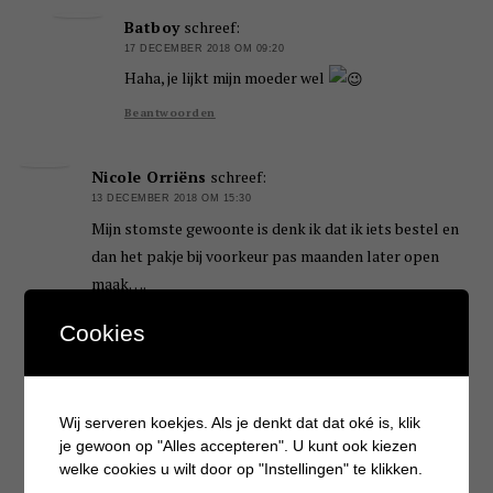
Batboy
schreef:
17 DECEMBER 2018 OM 09:20
Haha, je lijkt mijn moeder wel
Beantwoorden
Nicole Orriëns
schreef:
13 DECEMBER 2018 OM 15:30
Mijn stomste gewoonte is denk ik dat ik iets bestel en
dan het pakje bij voorkeur pas maanden later open
maak….
Beantwoorden
Cookies
Batboy
schreef:
17 DECEMBER 2018 OM 09:20
Wij serveren koekjes. Als je denkt dat dat oké is, klik
Oh dat kan ik echt niet! Ik scheur het altijd direct
je gewoon op "Alles accepteren". U kunt ook kiezen
open haha
welke cookies u wilt door op "Instellingen" te klikken.