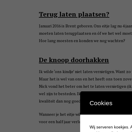
Terug laten plaatsen?
Januari 2016 is Brent geboren. Ons eitje lag nu 4 j
moeten laten terugplaatsen en óf we het wel moeten
Hoe lang moesten en konden we nog wachten?
De knoop doorhakken
Ik wilde ‘ons kindje’ niet laten vernietigen. Want zo 
Maar het is wel van ons en het heeft ons toen zov
Nick vond het beter om het te laten vernietigen (ik
wel zijn te besteden. Ik wilde niet direct weer zwang
kwaliteit dan nog goed is?
Cookies
Wanneer je het eitje wilt laten vernietigen moet je
voor een half jaar verlengd dus kon ik er nog eers
Wij serveren koekjes. A