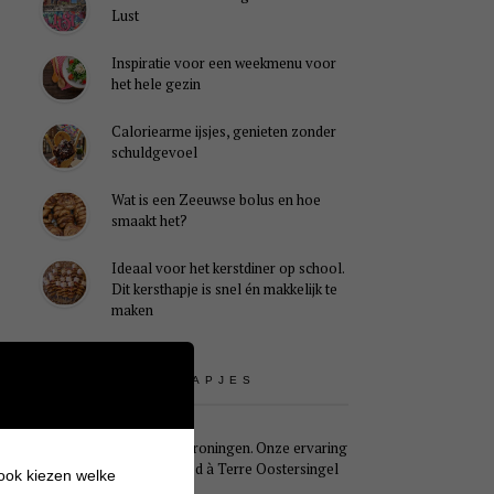
Lust
Inspiratie voor een weekmenu voor
het hele gezin
Caloriearme ijsjes, genieten zonder
schuldgevoel
Wat is een Zeeuwse bolus en hoe
smaakt het?
Ideaal voor het kerstdiner op school.
Dit kersthapje is snel én makkelijk te
maken
UITSTAPJES
Weekendje Groningen. Onze ervaring
met B&B Pied à Terre Oostersingel
 ook kiezen welke