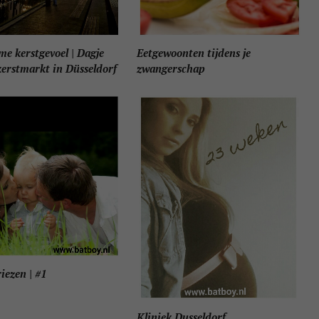
me kerstgevoel | Dagje
Eetgewoonten tijdens je
kerstmarkt in Düsseldorf
zwangerschap
riezen | #1
Kliniek Dusseldorf