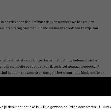
aar in de vriezer en ik bleef maar denken wanneer we het zouden
 laten terug plaatsen. Financieel hangt er ook een kaartje aan.
voelde ik het als ‘ons kindje’, terwijl het dat nog helemaal niet is.
eel pijn en moeite gekost dat kon ik toch niet zomaar weggooien?
 vind het zo’n rot woord) en ons geld beter aan onze kinderen die er
er zijn en als het eitje dan 6 jaar is ingevroren wie zegt dat de
 dit schriftelijk 3 maand van tevoren doen. We hadden het net weer
t even over nadenken.
ls je denkt dat dat oké is, klik je gewoon op "Alles accepteren". U kunt