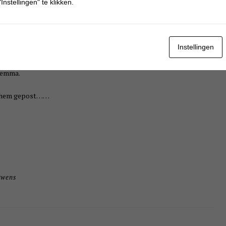
Instellingen" te klikken.
 nog niet op de post. Ik heb er nachten wakker van gelegen, want zo
Instellingen
 en ik moest beslissen of ik de brief op de post deed óf weer voor een
oen ik de brief schreef. Waarom hebben ze alle 3 de eitjes ook niet
ilemma.
ck hem gepost……
rwens