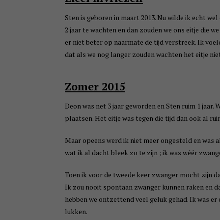
Sten is geboren in maart 2013. Nu wilde ik echt w
2 jaar te wachten en dan zouden we ons eitje die w
er niet beter op naarmate de tijd verstreek. Ik voe
dat als we nog langer zouden wachten het eitje nie
Zomer 2015
Deon was net 3 jaar geworden en Sten ruim 1 jaar. W
plaatsen. Het eitje was tegen die tijd dan ook al rui
Maar opeens werd ik niet meer ongesteld en was a
wat ik al dacht bleek zo te zijn ; ik was wéér zwang
Toen ik voor de tweede keer zwanger mocht zijn dac
Ik zou nooit spontaan zwanger kunnen raken en daa
hebben we ontzettend veel geluk gehad. Ik was er e
lukken.