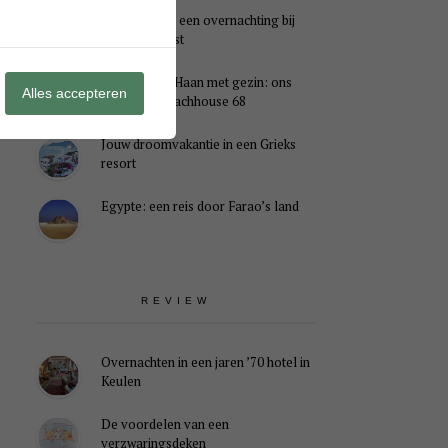
Genieten van een overnachting bij
B&B Landlust
Midweek De Haan met gezin: ons
Alles accepteren
verblijf in Beachhouse 68
Jouw droomvakantie in een Grieks
resort
Egypte: een reis door Farao’s land
REVIEW
Overnachten in een jaren ’70 hotel in
Keulen
De voordelen van een
verzwaringsdeken