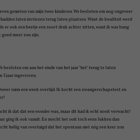
el even genieten van mijn twee kinderen. We besloten om nog ongeveer
e hadden laten invriezen terug laten plaatsen. Want de kwaliteit werd
lde er ook een beetje een soort druk achter zitten, want ik was bang
t goed meer zou zijn.
e besloten om aan het einde van het jaar ‘het’ terug te laten
m 3 jaar ingevroren.
lweer ruim een week overtijd. Ik kocht een zwangerschapstest en
er!
ht ik dat dat een wonder was, maar dit had ik echt nooit verwacht!
r ging ik ook vanuit. En mocht het ooit toch eens lukken dan
cht heilig van overtuigd dat het spontaan niet nóg een keer zou