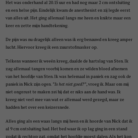
Het was onderhand al 20.15 uur en had nog maar 2 cm ontsluiting
en een helse pijn. Eindelijk kwam de anesthesist en zij legde eerst
van alles uit. Het ging allemaal langs me heen en knikte maar een
keer en zette mijn handtekening.
De pijn was nu dragelijk alleen was ik erg benauwd en kreeg amper
lucht. Hiervoor kreeg ik een zuurstofmasker op.
Telkens wanneer ik weeën kreeg, daalde de hartslag van Sten. Ik
zag allemaal tangen voorbij komen en ze wilden bloed afnemen
van het hoofdje van Sten. Ik was helemaal in paniek en zag ook de
paniek in Nick zijn ogen.
”Is het niet goed?”
, vroeg ik. Maar om mij
niet ongerust te maken zei hij dat er niks aan de hand was. Ik
kreeg niet veel mee van wat er allemaal werd gezegd, maar ze
hadden het over een keizersnede.
Alles ging als een waas langs mij heen en ik hoorde van Nick dat ik
al 9 cm ontsluiting had. Het bed waar ik op lag ging in een stand
zodat ik rechtop zat, omdat het hoofdje moest dalen. Als het kon