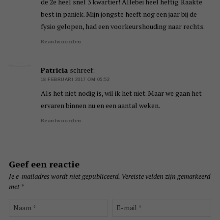
de 2e heel snel 3 kwartier! Allebei heel heftig. Raakte
best in paniek. Mijn jongste heeft nog een jaar bij de
fysio gelopen, had een voorkeurshouding naar rechts.
Beantwoorden
Patricia
schreef:
18 FEBRUARI 2017 OM 05:52
Als het niet nodig is, wil ik het niet. Maar we gaan het
ervaren binnen nu en een aantal weken.
Beantwoorden
Geef een reactie
Je e-mailadres wordt niet gepubliceerd.
Vereiste velden zijn gemarkeerd
met
*
Naam
E-
*
mail