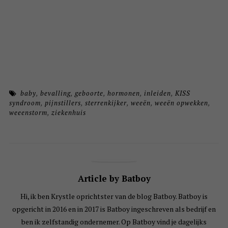
baby
,
bevalling
,
geboorte
,
hormonen
,
inleiden
,
KISS
syndroom
,
pijnstillers
,
sterrenkijker
,
weeën
,
weeën opwekken
,
weeenstorm
,
ziekenhuis
Article by Batboy
Hi, ik ben Krystle oprichtster van de blog Batboy. Batboy is
opgericht in 2016 en in 2017 is Batboy ingeschreven als bedrijf en
ben ik zelfstandig ondernemer. Op Batboy vind je dagelijks