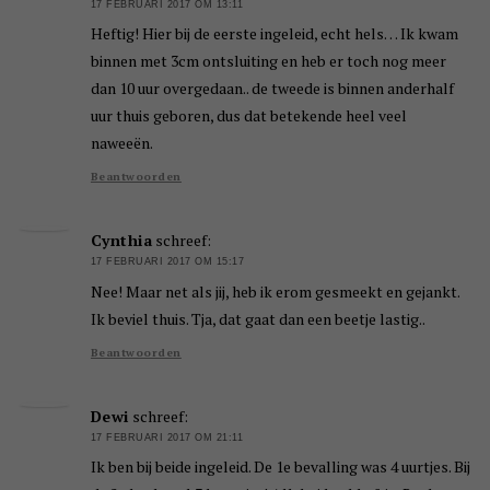
17 FEBRUARI 2017 OM 13:11
Heftig! Hier bij de eerste ingeleid, echt hels… Ik kwam
binnen met 3cm ontsluiting en heb er toch nog meer
dan 10 uur overgedaan.. de tweede is binnen anderhalf
uur thuis geboren, dus dat betekende heel veel
naweeën.
Beantwoorden
Cynthia
schreef:
17 FEBRUARI 2017 OM 15:17
Nee! Maar net als jij, heb ik erom gesmeekt en gejankt.
Ik beviel thuis. Tja, dat gaat dan een beetje lastig..
Beantwoorden
Dewi
schreef:
17 FEBRUARI 2017 OM 21:11
Ik ben bij beide ingeleid. De 1e bevalling was 4 uurtjes. Bij