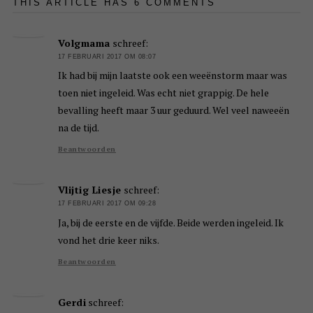
THIS ARTICLE HAS 6 COMMENTS
Volgmama
schreef:
17 FEBRUARI 2017 OM 08:07
Ik had bij mijn laatste ook een weeënstorm maar was
toen niet ingeleid. Was echt niet grappig. De hele
bevalling heeft maar 3 uur geduurd. Wel veel naweeën
na de tijd.
Beantwoorden
Vlijtig Liesje
schreef:
17 FEBRUARI 2017 OM 09:28
Ja, bij de eerste en de vijfde. Beide werden ingeleid. Ik
vond het drie keer niks.
Beantwoorden
Gerdi
schreef: