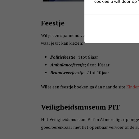
cookies u wilt door op "
Feestje
Wil je een spannend verjaardagsfeestje organiseren
waar je uit kan kiezen:
Politiefeestje
; 4 tot 6 jaar
Ambulancefeestje
; 6 tot 10 jaar
Brandweerfeestje
; 7 tot 10 jaar
Wil je een feestje boeken ga dan naar de site
Kinder
Veiligheidsmuseum PIT
Het Veiligheidsmuseum PIT in Almere ligt op onge
goed bereikbaar met het openbaar vervoer of de au