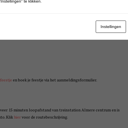
Instellingen" te klikken.
Instellingen
? Ook dat is mogelijk in Veiligheidsmuseum PIT. Er zijn 3 thema’s
feestje
en boek je feestje via het aanmeldingsformulier.
veer 15 minuten loopafstand van treinstation Almere centrum en is
to. Klik
hier
voor de routebeschrijving.