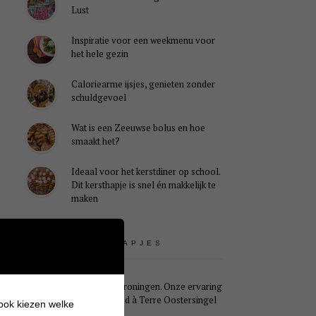
Lust
Inspiratie voor een weekmenu voor
het hele gezin
Caloriearme ijsjes, genieten zonder
schuldgevoel
Wat is een Zeeuwse bolus en hoe
smaakt het?
Ideaal voor het kerstdiner op school.
Dit kersthapje is snel én makkelijk te
maken
UITSTAPJES
Weekendje Groningen. Onze ervaring
met B&B Pied à Terre Oostersingel
 ook kiezen welke