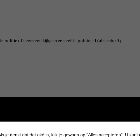
politie of neem een kijkje in een echte politiecel (als je durft).
ls je denkt dat dat oké is, klik je gewoon op "Alles accepteren". U kunt