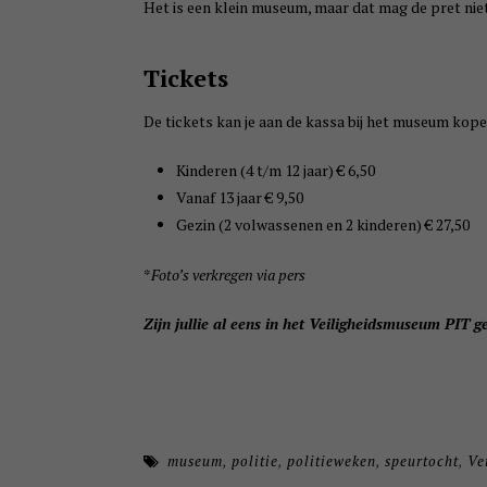
Het is een klein museum, maar dat mag de pret nie
Tickets
De tickets kan je aan de kassa bij het museum kopen
Kinderen (4 t/m 12 jaar) € 6,50
Vanaf 13 jaar € 9,50
Gezin (2 volwassenen en 2 kinderen) € 27,50
*
Foto’s verkregen via pers
Zijn jullie al eens in het Veiligheidsmuseum PIT 
museum
,
politie
,
politieweken
,
speurtocht
,
Ve