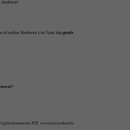
t drukken!
 of online. Kinderen t/m 3 jaar zijn
gratis
.
geweest?
iligheidsmuseum PIT
,
voorjaarsvakantie