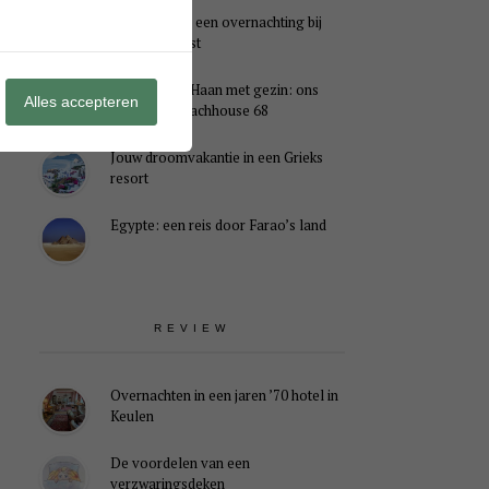
Genieten van een overnachting bij
B&B Landlust
Midweek De Haan met gezin: ons
Alles accepteren
verblijf in Beachhouse 68
Jouw droomvakantie in een Grieks
resort
Egypte: een reis door Farao’s land
REVIEW
Overnachten in een jaren ’70 hotel in
Keulen
De voordelen van een
verzwaringsdeken