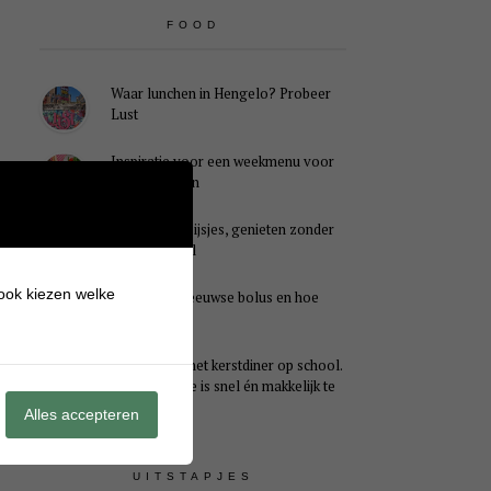
FOOD
Waar lunchen in Hengelo? Probeer
Lust
Inspiratie voor een weekmenu voor
het hele gezin
Caloriearme ijsjes, genieten zonder
schuldgevoel
 ook kiezen welke
Wat is een Zeeuwse bolus en hoe
smaakt het?
Ideaal voor het kerstdiner op school.
Dit kersthapje is snel én makkelijk te
maken
Alles accepteren
UITSTAPJES