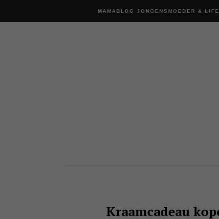
MAMABLOG JONGENSMOEDER & LIF
Kraamcadeau kope