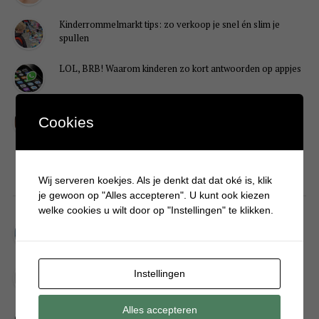
Kinderrommelmarkt tips: zo verkoop je snel én slim je
spullen
LOL, BRB! Waarom kinderen zo kort antwoorden op appjes
Redenen waarom je puber een onvoldoende heeft gehaald
Cookies
Wij serveren koekjes. Als je denkt dat dat oké is, klik
DIY
je gewoon op "Alles accepteren". U kunt ook kiezen
welke cookies u wilt door op "Instellingen" te klikken.
Simpele DIY: Maak een geurroos van watten
Kerstengel maken van een houten wasknijper
Instellingen
Alles accepteren
Sneeuwpopkrans maken om bij de voordeur te hangen