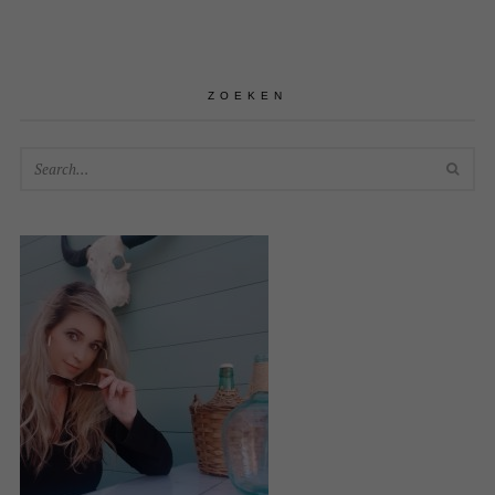
ZOEKEN
SEA