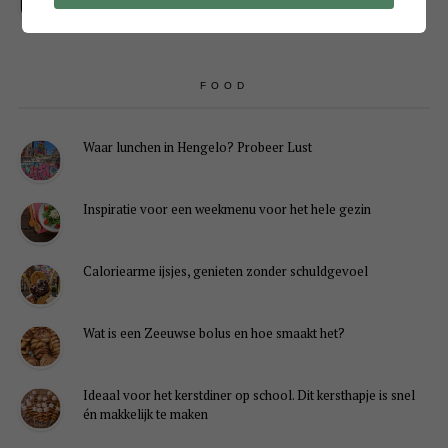
FOOD
Waar lunchen in Hengelo? Probeer Lust
Inspiratie voor een weekmenu voor het hele gezin
Caloriearme ijsjes, genieten zonder schuldgevoel
Wat is een Zeeuwse bolus en hoe smaakt het?
Ideaal voor het kerstdiner op school. Dit kersthapje is snel
én makkelijk te maken