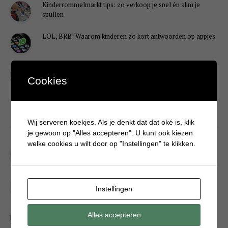
Kinderrommelmarkt tips: zo verkoop je snel én slim je
spullen
LOL, BRB! Waarom kinderen zo kort antwoorden op appjes
Redenen waarom je puber een onvoldoende heeft gehaald
Cookies
DIY
Wij serveren koekjes. Als je denkt dat dat oké is, klik
je gewoon op "Alles accepteren". U kunt ook kiezen
welke cookies u wilt door op "Instellingen" te klikken.
Simpele DIY: Maak een geurroos van watten
Kerstengel maken van een houten wasknijper
Instellingen
Sneeuwpopkrans maken om bij de voordeur te hangen
Alles accepteren