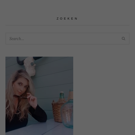
ZOEKEN
SEA