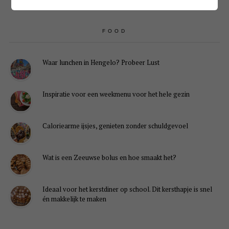
FOOD
Waar lunchen in Hengelo? Probeer Lust
Inspiratie voor een weekmenu voor het hele gezin
Caloriearme ijsjes, genieten zonder schuldgevoel
Wat is een Zeeuwse bolus en hoe smaakt het?
Ideaal voor het kerstdiner op school. Dit kersthapje is snel
én makkelijk te maken