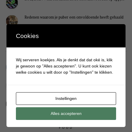
Redenen waarom je puber een onvoldoende heeft gehaald
Cookies
DIY
Wij serveren koekjes. Als je denkt dat dat oké is, klik
Simpele DIY: Maak een geurroos van watten
je gewoon op "Alles accepteren". U kunt ook kiezen
welke cookies u wilt door op "Instellingen" te klikken.
Kerstengel maken van een houten wasknijper
Instellingen
Sneeuwpopkrans maken om bij de voordeur te hangen
Alles accepteren
FOOD