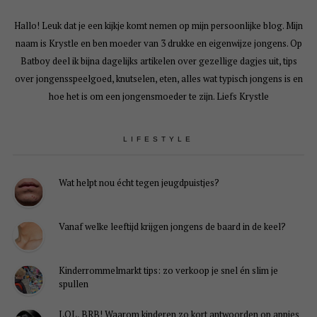
Hallo! Leuk dat je een kijkje komt nemen op mijn persoonlijke blog. Mijn
naam is Krystle en ben moeder van 3 drukke en eigenwijze jongens. Op
Batboy deel ik bijna dagelijks artikelen over gezellige dagjes uit, tips
over jongensspeelgoed, knutselen, eten, alles wat typisch jongens is en
hoe het is om een jongensmoeder te zijn. Liefs Krystle
LIFESTYLE
Wat helpt nou écht tegen jeugdpuistjes?
Vanaf welke leeftijd krijgen jongens de baard in de keel?
Kinderrommelmarkt tips: zo verkoop je snel én slim je
spullen
LOL, BRB! Waarom kinderen zo kort antwoorden op appjes