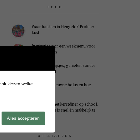
FOOD
Waar lunchen in Hengelo? Probeer
Lust
Inspiratie voor een weekmenu voor
het hele gezin
Caloriearme ijsjes, genieten zonder
schuldgevoel
 ook kiezen welke
Wat is een Zeeuwse bolus en hoe
smaakt het?
Ideaal voor het kerstdiner op school.
Dit kersthapje is snel én makkelijk te
maken
Alles accepteren
UITSTAPJES