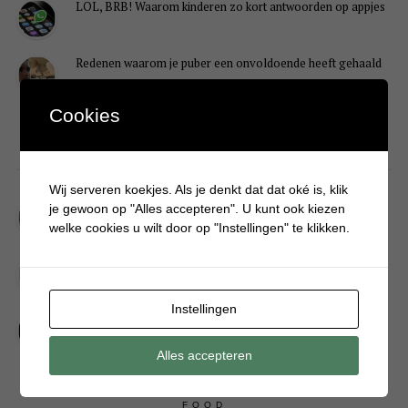
LOL, BRB! Waarom kinderen zo kort antwoorden op appjes
Redenen waarom je puber een onvoldoende heeft gehaald
Cookies
DIY
Wij serveren koekjes. Als je denkt dat dat oké is, klik
Simpele DIY: Maak een geurroos van watten
je gewoon op "Alles accepteren". U kunt ook kiezen
welke cookies u wilt door op "Instellingen" te klikken.
Kerstengel maken van een houten wasknijper
Instellingen
Sneeuwpopkrans maken om bij de voordeur te hangen
Alles accepteren
FOOD